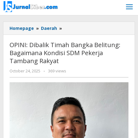
Skip
to
content
OPINI:
Homepage
»
Daerah
»
Dibalik
Timah
OPINI: Dibalik Timah Bangka Belitung:
Bangka
Bagaimana Kondisi SDM Pekerja
Belitung:
Tambang Rakyat
Bagaimana
Kondisi
by
October 24, 2025
-
369 views
SDM
777
Pekerja
Tambang
Rakyat