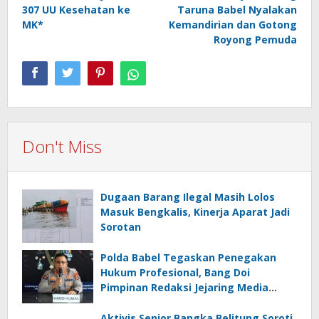
307 UU Kesehatan ke
Taruna Babel Nyalakan
MK*
Kemandirian dan Gotong
Royong Pemuda
Don't Miss
Dugaan Barang Ilegal Masih Lolos
Masuk Bengkalis, Kinerja Aparat Jadi
Sorotan
Polda Babel Tegaskan Penegakan
Hukum Profesional, Bang Doi
Pimpinan Redaksi Jejaring Media
Radak Disebut Dua Kali Tak Hadiri
Panggilan
Aktivis Senior Bangka Belitung Soroti