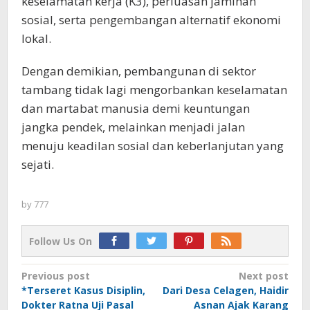
keselamatan kerja (K3), perluasan jaminan
sosial, serta pengembangan alternatif ekonomi
lokal.
Dengan demikian, pembangunan di sektor
tambang tidak lagi mengorbankan keselamatan
dan martabat manusia demi keuntungan
jangka pendek, melainkan menjadi jalan
menuju keadilan sosial dan keberlanjutan yang
sejati.
by
777
Follow Us On
Post
Previous post
Next post
*Terseret Kasus Disiplin,
Dari Desa Celagen, Haidir
navigation
Dokter Ratna Uji Pasal
Asnan Ajak Karang