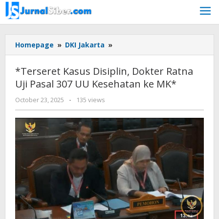
Skip
to
content
*Terseret
Homepage
»
DKI Jakarta
»
Kasus
Disiplin,
*Terseret Kasus Disiplin, Dokter Ratna
Dokter
Uji Pasal 307 UU Kesehatan ke MK*
Ratna
Uji
by
October 23, 2025
-
135 views
Pasal
yopi
307
herwindo
UU
Kesehatan
ke
MK*