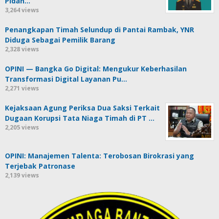
Pidan…
3,264 views
Penangkapan Timah Selundup di Pantai Rambak, YNR
Diduga Sebagai Pemilik Barang
2,328 views
OPINI — Bangka Go Digital: Mengukur Keberhasilan
Transformasi Digital Layanan Pu…
2,271 views
Kejaksaan Agung Periksa Dua Saksi Terkait
Dugaan Korupsi Tata Niaga Timah di PT …
2,205 views
OPINI: Manajemen Talenta: Terobosan Birokrasi yang
Terjebak Patronase
2,139 views