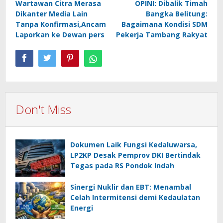
Wartawan Citra Merasa
OPINI: Dibalik Timah
navigation
Dikanter Media Lain
Bangka Belitung:
Tanpa Konfirmasi,Ancam
Bagaimana Kondisi SDM
Laporkan ke Dewan pers
Pekerja Tambang Rakyat
Don't Miss
Dokumen Laik Fungsi Kedaluwarsa,
LP2KP Desak Pemprov DKI Bertindak
Tegas pada RS Pondok Indah
Sinergi Nuklir dan EBT: Menambal
Celah Intermitensi demi Kedaulatan
Energi