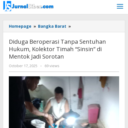
Skip
to
content
Diduga
Homepage
»
Bangka Barat
»
Beroperasi
Tanpa
Diduga Beroperasi Tanpa Sentuhan
Sentuhan
Hukum, Kolektor Timah “Sinsin” di
Hukum,
Mentok Jadi Sorotan
Kolektor
Timah
by
October 17, 2025
-
69 views
"Sinsin"
yopi
di
herwindo
Mentok
Jadi
Sorotan