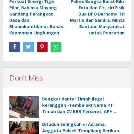
Perkuat Sinergi Tiga
Polres Bangka Barat Rilis
navigation
Pilar, Babinsa Mayang
Foto dan Ciri-ciri Fisik
Gandeng Perangkat
Dua DPO Bernama Tri
Desa dan
Martin dan Sandra, Minta
Bhabinkamtibmas Bahas
Bantuan Masyarakat
Keamanan Lingkungan
untuk Pencarian
Don't Miss
Bongkar Rantai Timah Ilegal
keranggan -Tembelok! Nama PT
Timah dan CV BBB Terseret, APH
Didesak Jangan “Masuk Angin”!
Dituduh Selingkuh di Asrama,
Anggota Polsek Tempilang Berikan