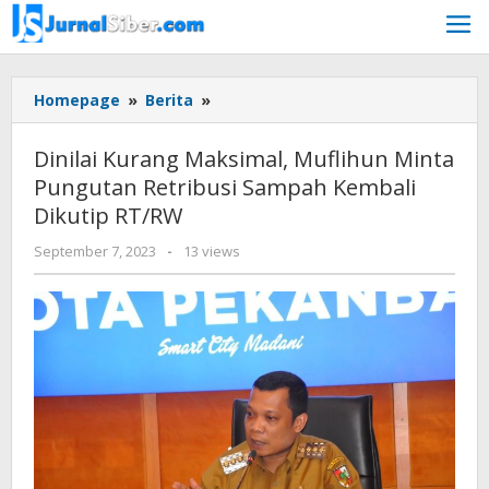
Skip
to
content
Dinilai
Homepage
»
Berita
»
Kurang
Maksimal,
Dinilai Kurang Maksimal, Muflihun Minta
Muflihun
Pungutan Retribusi Sampah Kembali
Minta
Dikutip RT/RW
Pungutan
Retribusi
by
September 7, 2023
-
13 views
Sampah
Jurnalsiber
Kembali
Dikutip
RT/RW