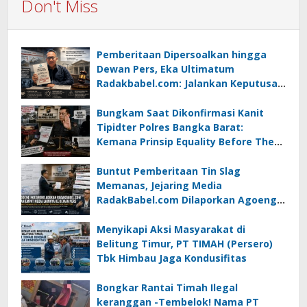
Don't Miss
Pemberitaan Dipersoalkan hingga
Dewan Pers, Eka Ultimatum
Radakbabel.com: Jalankan Keputusan
atau Tempuh Jalur Hukum
Bungkam Saat Dikonfirmasi Kanit
Tipidter Polres Bangka Barat:
Kemana Prinsip Equality Before The
Law?
Buntut Pemberitaan Tin Slag
Memanas, Jejaring Media
RadakBabel.com Dilaporkan Agoeng
Noegroho ke Dewan Pers
Menyikapi Aksi Masyarakat di
Belitung Timur, PT TIMAH (Persero)
Tbk Himbau Jaga Kondusifitas
Bongkar Rantai Timah Ilegal
keranggan -Tembelok! Nama PT