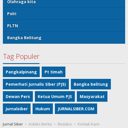
Olahraga kita
Polri
PLTN
Bangka Belitung
Tag Populer
Pangkalpinang
Pt timah
Pemerhati Jurnalis Siber (PJS)
Bangka belitung
Dewan Pers
Ketua Umum PJS
Masyarakat
jurnalsiber
Hukum
JURNALSIBER.COM
Jurnal Siber
Indeks Berita
Redaksi
Kontak Kami