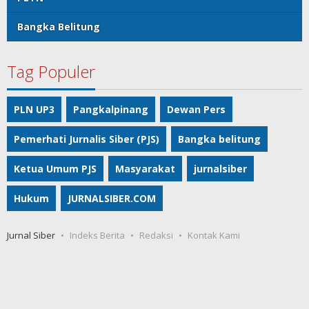
Bangka Belitung
Tag Populer
PLN UP3
Pangkalpinang
Dewan Pers
Pemerhati Jurnalis Siber (PJS)
Bangka belitung
Ketua Umum PJS
Masyarakat
jurnalsiber
Hukum
JURNALSIBER.COM
Jurnal Siber
Indeks Berita
Redaksi
Kontak Kami