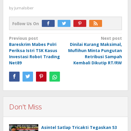
by
Jurnalsiber
Follow Us On
Post
Previous post
Next post
Bareskrim Mabes Polri
Dinilai Kurang Maksimal,
navigation
Periksa Istri TSK Kasus
Muflihun Minta Pungutan
Investasi Robot Trading
Retribusi Sampah
Net89
Kembali Dikutip RT/RW
Don't Miss
Asintel Satlap Tricakti Tegaskan 53