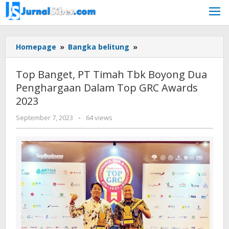
Skip
to
content
Top
Homepage
»
Bangka belitung
»
Banget,
PT
Top Banget, PT Timah Tbk Boyong Dua
Timah
Penghargaan Dalam Top GRC Awards
Tbk
2023
Boyong
Dua
by
September 7, 2023
-
64 views
Penghargaan
Jurnalsiber
Dalam
Top
GRC
Awards
2023