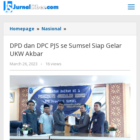
Skip
to
content
DPD
Homepage
»
Nasional
»
dan
DPC
DPD dan DPC PJS se Sumsel Siap Gelar
PJS
UKW Akbar
se
Sumsel
by
March 26, 2023
-
16 views
Siap
Jurnalsiber
Gelar
UKW
Akbar