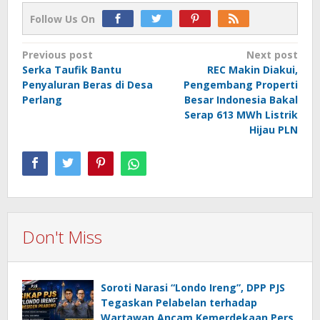
Follow Us On
Post
Previous post
Next post
Serka Taufik Bantu
REC Makin Diakui,
navigation
Penyaluran Beras di Desa
Pengembang Properti
Perlang
Besar Indonesia Bakal
Serap 613 MWh Listrik
Hijau PLN
Don't Miss
Soroti Narasi “Londo Ireng”, DPP PJS
Tegaskan Pelabelan terhadap
Wartawan Ancam Kemerdekaan Pers