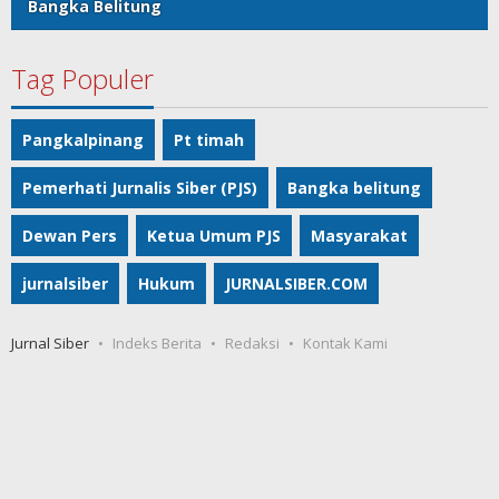
Bangka Belitung
Tag Populer
Pangkalpinang
Pt timah
Pemerhati Jurnalis Siber (PJS)
Bangka belitung
Dewan Pers
Ketua Umum PJS
Masyarakat
jurnalsiber
Hukum
JURNALSIBER.COM
Jurnal Siber
Indeks Berita
Redaksi
Kontak Kami