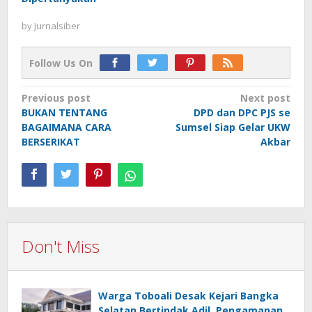
by
Jurnalsiber
Follow Us On
Post
Previous post
Next post
BUKAN TENTANG
DPD dan DPC PJS se
navigation
BAGAIMANA CARA
Sumsel Siap Gelar UKW
BERSERIKAT
Akbar
Don't Miss
Warga Toboali Desak Kejari Bangka
Selatan Bertindak Adil, Pengamanan