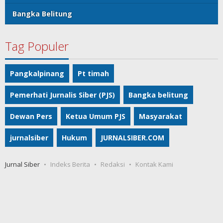
Bangka Belitung
Tag Populer
Pangkalpinang
Pt timah
Pemerhati Jurnalis Siber (PJS)
Bangka belitung
Dewan Pers
Ketua Umum PJS
Masyarakat
jurnalsiber
Hukum
JURNALSIBER.COM
Jurnal Siber
Indeks Berita
Redaksi
Kontak Kami