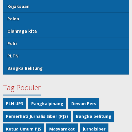
Kejaksaan
Polda
Olahraga kita
Polri
PLTN
Bangka Belitung
Tag Populer
PLN UP3
Pangkalpinang
Dewan Pers
Pemerhati Jurnalis Siber (PJS)
Bangka belitung
Ketua Umum PJS
Masyarakat
jurnalsiber