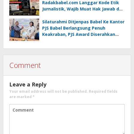
Radakbabel.com Langgar Kode Etik
Jurnalistik, Wajib Muat Hak Jawab dan
Minta Maaf
Silaturahmi Ditjenpas Babel Ke Kantor
PJS Babel Berlangsung Penuh
Keakraban, PJS Award Diserahkan
kepada Ade Agustina
Comment
Leave a Reply
Your email address will not be published.
Required fields
are marked
*