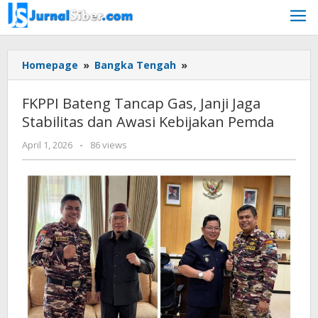
Skip
to
content
FKPPI
Homepage
»
Bangka Tengah
»
Bateng
Tancap
FKPPI Bateng Tancap Gas, Janji Jaga
Gas,
Stabilitas dan Awasi Kebijakan Pemda
Janji
Jaga
by
April 1, 2026
-
86 views
Stabilitas
Budiyanto
dan
Awasi
Kebijakan
Pemda