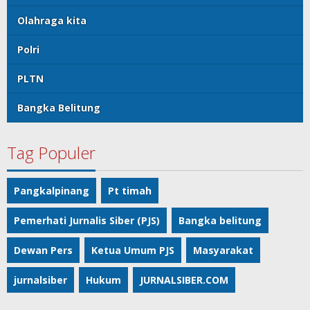
Olahraga kita
Polri
PLTN
Bangka Belitung
Tag Populer
Pangkalpinang
Pt timah
Pemerhati Jurnalis Siber (PJS)
Bangka belitung
Dewan Pers
Ketua Umum PJS
Masyarakat
jurnalsiber
Hukum
JURNALSIBER.COM