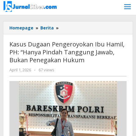
Skip
to
content
Kasus
Homepage
»
Berita
»
Dugaan
Pengeroyokan
Kasus Dugaan Pengeroyokan Ibu Hamil,
Ibu
PH: “Hanya Pindah Tanggung Jawab,
Hamil,
Bukan Penegakan Hukum
PH:
“Hanya
by
April 1, 2026
-
67 views
Pindah
Budiyanto
Tanggung
Jawab,
Bukan
Penegakan
Hukum