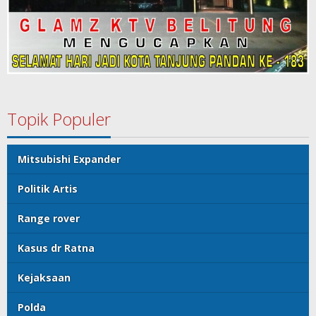
Topik Populer
Mitsubishi Expander
Politik Artis
Range rover
Kasus dr Ratna
Kejaksaan
Polda