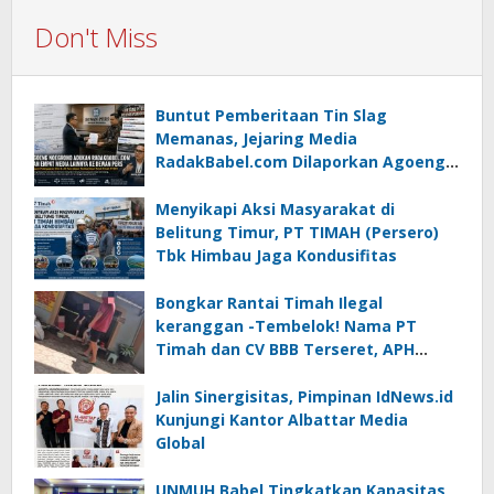
Don't Miss
Buntut Pemberitaan Tin Slag
Memanas, Jejaring Media
RadakBabel.com Dilaporkan Agoeng
Noegroho ke Dewan Pers
Menyikapi Aksi Masyarakat di
Belitung Timur, PT TIMAH (Persero)
Tbk Himbau Jaga Kondusifitas
Bongkar Rantai Timah Ilegal
keranggan -Tembelok! Nama PT
Timah dan CV BBB Terseret, APH
Didesak Jangan “Masuk Angin”!
Jalin Sinergisitas, Pimpinan IdNews.id
Kunjungi Kantor Albattar Media
Global
UNMUH Babel Tingkatkan Kapasitas