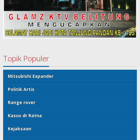
Topik Populer
Mitsubishi Expander
Politik Artis
Range rover
Kasus dr Ratna
Kejaksaan