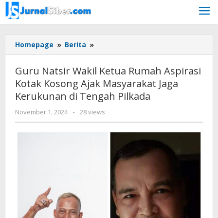
Skip
to
content
Guru
Homepage
»
Berita
»
Natsir
Wakil
Guru Natsir Wakil Ketua Rumah Aspirasi
Ketua
Kotak Kosong Ajak Masyarakat Jaga
Rumah
Kerukunan di Tengah Pilkada
Aspirasi
Kotak
by
November 1, 2024
-
28 views
Kosong
Jurnalsiber
Ajak
Masyarakat
Jaga
Kerukunan
di
Tengah
Pilkada