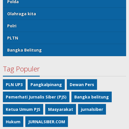
Polda
Olahraga kita
Polri
PLTN
Bangka Belitung
Tag Populer
PLN UP3
Pangkalpinang
Dewan Pers
Pemerhati Jurnalis Siber (PJS)
Bangka belitung
Ketua Umum PJS
Masyarakat
jurnalsiber
Hukum
JURNALSIBER.COM