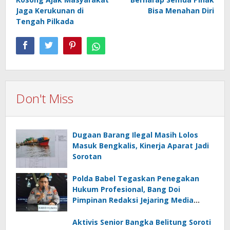
Jaga Kerukunan di
Bisa Menahan Diri
Tengah Pilkada
Don't Miss
Dugaan Barang Ilegal Masih Lolos
Masuk Bengkalis, Kinerja Aparat Jadi
Sorotan
Polda Babel Tegaskan Penegakan
Hukum Profesional, Bang Doi
Pimpinan Redaksi Jejaring Media
Radak Disebut Dua Kali Tak Hadiri
Panggilan
Aktivis Senior Bangka Belitung Soroti