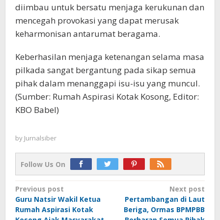
diimbau untuk bersatu menjaga kerukunan dan
mencegah provokasi yang dapat merusak
keharmonisan antarumat beragama.
Keberhasilan menjaga ketenangan selama masa
pilkada sangat bergantung pada sikap semua
pihak dalam menanggapi isu-isu yang muncul.
(Sumber: Rumah Aspirasi Kotak Kosong, Editor:
KBO Babel)
by
Jurnalsiber
Follow Us On
Post
Previous post
Next post
Guru Natsir Wakil Ketua
Pertambangan di Laut
navigation
Rumah Aspirasi Kotak
Beriga, Ormas BPMPBB
Kosong Ajak Masyarakat
Berharap Semua Pihak