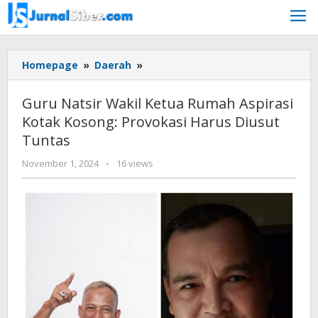
Skip
to
content
Guru
Homepage
»
Daerah
»
Natsir
Wakil
Guru Natsir Wakil Ketua Rumah Aspirasi
Ketua
Kotak Kosong: Provokasi Harus Diusut
Rumah
Tuntas
Aspirasi
Kotak
by
November 1, 2024
-
16 views
Kosong:
Jurnalsiber
Provokasi
Harus
Diusut
Tuntas