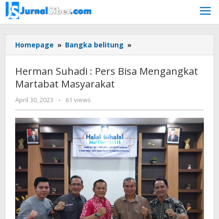
Skip
to
content
Herman
Homepage
»
Bangka belitung
»
Suhadi
:
Herman Suhadi : Pers Bisa Mengangkat
Pers
Martabat Masyarakat
Bisa
Mengangkat
by
April 30, 2023
-
61 views
Martabat
Jurnalsiber
Masyarakat