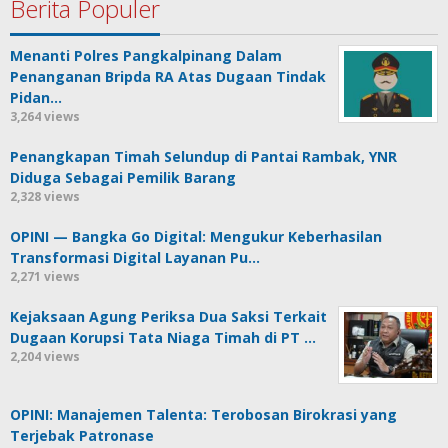
Berita Populer
Menanti Polres Pangkalpinang Dalam
Penanganan Bripda RA Atas Dugaan Tindak
Pidan…
3,264 views
Penangkapan Timah Selundup di Pantai Rambak, YNR
Diduga Sebagai Pemilik Barang
2,328 views
OPINI — Bangka Go Digital: Mengukur Keberhasilan
Transformasi Digital Layanan Pu…
2,271 views
Kejaksaan Agung Periksa Dua Saksi Terkait
Dugaan Korupsi Tata Niaga Timah di PT …
2,204 views
OPINI: Manajemen Talenta: Terobosan Birokrasi yang
Terjebak Patronase