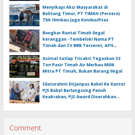
Noegroho ke Dewan Pers
Menyikapi Aksi Masyarakat di
Belitung Timur, PT TIMAH (Persero)
Tbk Himbau Jaga Kondusifitas
Bongkar Rantai Timah Ilegal
keranggan -Tembelok! Nama PT
Timah dan CV BBB Terseret, APH
Didesak Jangan “Masuk Angin”!
Asintel Satlap Tricakti Tegaskan 53
Ton Pasir Timah Air Merbau Milik
Mitra PT Timah, Bukan Barang Ilegal
Silaturahmi Ditjenpas Babel Ke Kantor
PJS Babel Berlangsung Penuh
Keakraban, PJS Award Diserahkan
kepada Ade Agustina
Comment