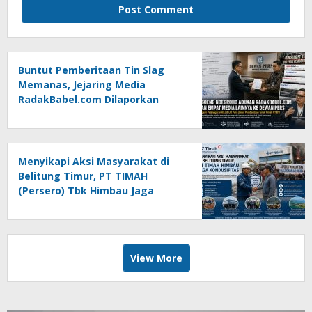
Buntut Pemberitaan Tin Slag
Memanas, Jejaring Media
RadakBabel.com Dilaporkan
Agoeng Noegroho ke Dewan
Pers
Menyikapi Aksi Masyarakat di
Belitung Timur, PT TIMAH
(Persero) Tbk Himbau Jaga
Kondusifitas
View More