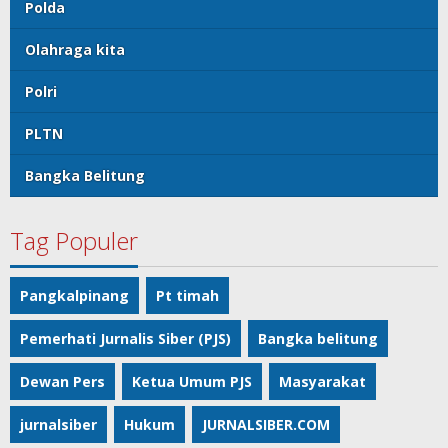
Polda
Olahraga kita
Polri
PLTN
Bangka Belitung
Tag Populer
Pangkalpinang
Pt timah
Pemerhati Jurnalis Siber (PJS)
Bangka belitung
Dewan Pers
Ketua Umum PJS
Masyarakat
jurnalsiber
Hukum
JURNALSIBER.COM