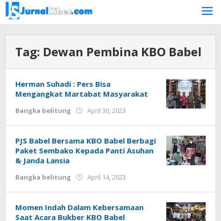
Skip
to
content
Tag:
Dewan Pembina KBO Babel
Herman Suhadi : Pers Bisa
Mengangkat Martabat Masyarakat
by
Bangka belitung
April 30, 2023
Jurnalsiber
PJS Babel Bersama KBO Babel Berbagi
Paket Sembako Kepada Panti Asuhan
& Janda Lansia
by
Bangka belitung
April 14, 2023
Jurnalsiber
Momen Indah Dalam Kebersamaan
Saat Acara Bukber KBO Babel