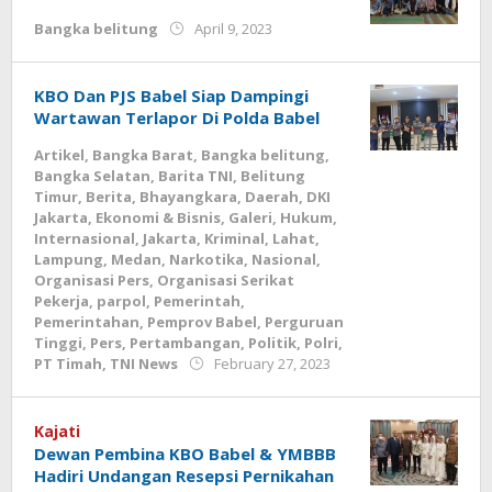
by
Bangka belitung
April 9, 2023
Jurnalsiber
KBO Dan PJS Babel Siap Dampingi
Wartawan Terlapor Di Polda Babel
Artikel
,
Bangka Barat
,
Bangka belitung
,
Bangka Selatan
,
Barita TNI
,
Belitung
Timur
,
Berita
,
Bhayangkara
,
Daerah
,
DKI
Jakarta
,
Ekonomi & Bisnis
,
Galeri
,
Hukum
,
Internasional
,
Jakarta
,
Kriminal
,
Lahat
,
Lampung
,
Medan
,
Narkotika
,
Nasional
,
Organisasi Pers
,
Organisasi Serikat
Pekerja
,
parpol
,
Pemerintah
,
Pemerintahan
,
Pemprov Babel
,
Perguruan
Tinggi
,
Pers
,
Pertambangan
,
Politik
,
Polri
,
by
PT Timah
,
TNI News
February 27, 2023
Jurnalsiber
Kajati
Dewan Pembina KBO Babel & YMBBB
Hadiri Undangan Resepsi Pernikahan