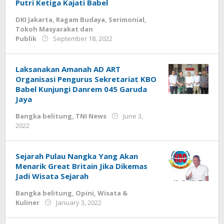
Putri Ketiga Kajati Babel
DKI Jakarta
,
Ragam Budaya
,
Serimonial
,
Tokoh Masyarakat dan
by
Publik
September 18, 2022
Jurnalsiber
Laksanakan Amanah AD ART
Organisasi Pengurus Sekretariat KBO
Babel Kunjungi Danrem 045 Garuda
Jaya
Bangka belitung
,
TNI News
June 3,
by
2022
admin
Sejarah Pulau Nangka Yang Akan
Menarik Great Britain Jika Dikemas
Jadi Wisata Sejarah
Bangka belitung
,
Opini
,
Wisata &
by
Kuliner
January 3, 2022
Jurnalsiber