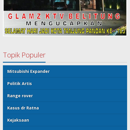
Topik Populer
Mitsubishi Expander
Politik Artis
Range rover
Kasus dr Ratna
Kejaksaan