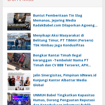
Buntut Pemberitaan Tin Slag
Memanas, Jejaring Media
RadakBabel.com Dilaporkan Agoeng
Noegroho ke Dewan Pers
Menyikapi Aksi Masyarakat di
Belitung Timur, PT TIMAH (Persero)
Tbk Himbau Jaga Kondusifitas
Bongkar Rantai Timah Ilegal
keranggan -Tembelok! Nama PT
Timah dan CV BBB Terseret, APH
Didesak Jangan “Masuk Angin”!
Jalin Sinergisitas, Pimpinan IdNews.id
Kunjungi Kantor Albattar Media
Global
UNMUH Babel Tingkatkan Kapasitas
Humas, Dorong Penguatan Reputasi
dan Keterbukaan Informasi Publik