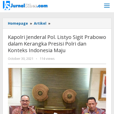
Skip
to
content
Kapolri
Homepage
»
Artikel
»
Jenderal
Pol.
Kapolri Jenderal Pol. Listyo Sigit Prabowo
Listyo
dalam Kerangka Presisi Polri dan
Sigit
Konteks Indonesia Maju
Prabowo
dalam
by
October 30, 2021
-
114 views
Kerangka
Jurnalsiber
Presisi
Polri
dan
Konteks
Indonesia
Maju