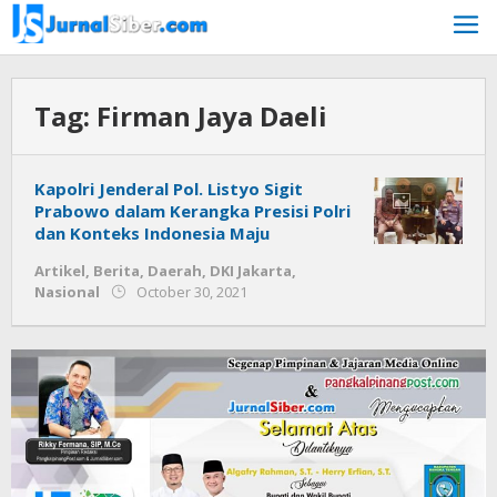
Skip
to
content
Tag:
Firman Jaya Daeli
Kapolri Jenderal Pol. Listyo Sigit
Prabowo dalam Kerangka Presisi Polri
dan Konteks Indonesia Maju
Artikel
,
Berita
,
Daerah
,
DKI Jakarta
,
by
Nasional
October 30, 2021
Jurnalsiber