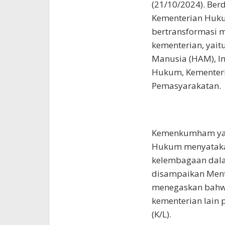
(21/10/2024). Ber
Kementerian Huk
bertransformasi m
kementerian, yait
Manusia (HAM), I
Hukum, Kementeri
Pemasyarakatan.
Kemenkumham yan
Hukum menyatakan
kelembagaan dalam
disampaikan Ment
menegaskan bahw
kementerian lain 
(K/L).