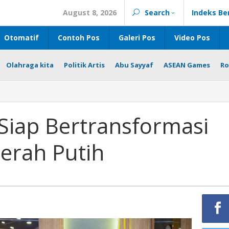
August 8, 2026
Search
Indeks Be
Otomatif
Contoh Pos
Galeri Pos
Video Pos
Olahraga kita
Politik Artis
Abu Sayyaf
ASEAN Games
Ro
ap Bertransformasi
erah Putih