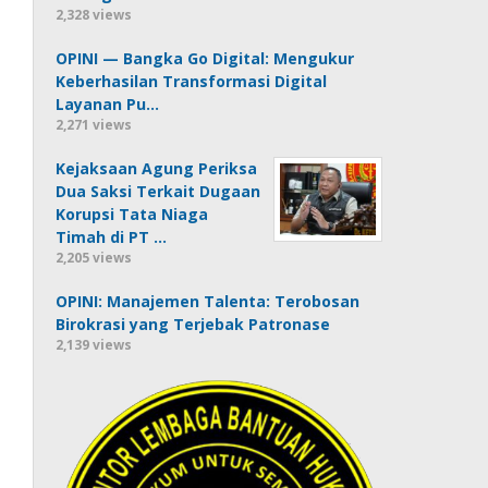
2,328 views
OPINI — Bangka Go Digital: Mengukur
Keberhasilan Transformasi Digital
Layanan Pu…
2,271 views
Kejaksaan Agung Periksa
Dua Saksi Terkait Dugaan
Korupsi Tata Niaga
Timah di PT …
2,205 views
OPINI: Manajemen Talenta: Terobosan
Birokrasi yang Terjebak Patronase
2,139 views