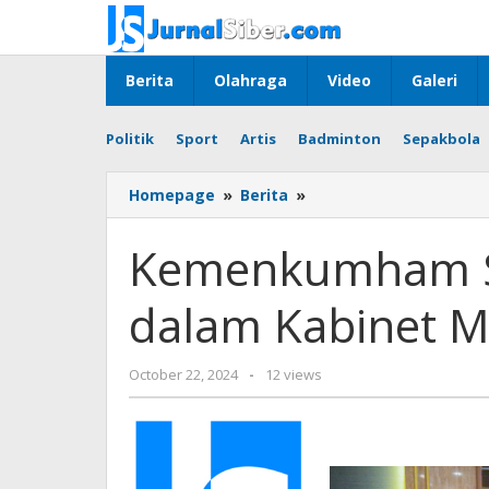
Skip
to
content
Berita
Olahraga
Video
Galeri
Politik
Sport
Artis
Badminton
Sepakbola
Kemenkumham
Homepage
»
Berita
»
Siap
Bertransformasi
Kemenkumham Si
dalam
Kabinet
dalam Kabinet M
Merah
Putih
by
October 22, 2024
-
12 views
Jurnalsiber