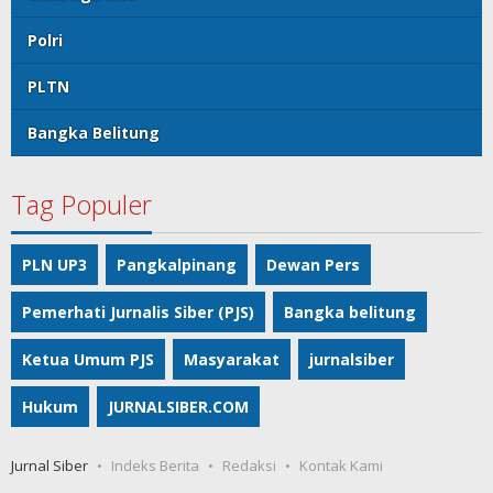
Polri
PLTN
Bangka Belitung
Tag Populer
PLN UP3
Pangkalpinang
Dewan Pers
Pemerhati Jurnalis Siber (PJS)
Bangka belitung
Ketua Umum PJS
Masyarakat
jurnalsiber
Hukum
JURNALSIBER.COM
Jurnal Siber
Indeks Berita
Redaksi
Kontak Kami