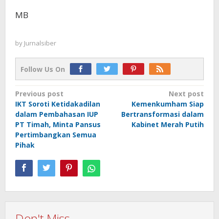
MB
by
Jurnalsiber
Follow Us On
Post
Previous post
Next post
IKT Soroti Ketidakadilan
Kemenkumham Siap
navigation
dalam Pembahasan IUP
Bertransformasi dalam
PT Timah, Minta Pansus
Kabinet Merah Putih
Pertimbangkan Semua
Pihak
Don't Miss