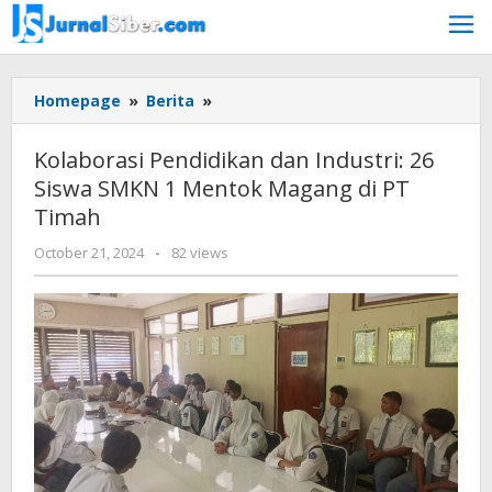
Skip
to
content
Kolaborasi
Homepage
»
Berita
»
Pendidikan
dan
Kolaborasi Pendidikan dan Industri: 26
Industri:
Siswa SMKN 1 Mentok Magang di PT
26
Timah
Siswa
SMKN
by
October 21, 2024
-
82 views
1
Jurnalsiber
Mentok
Magang
di
PT
Timah