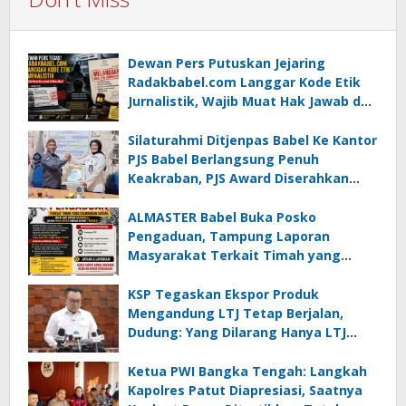
Dewan Pers Putuskan Jejaring
Radakbabel.com Langgar Kode Etik
Jurnalistik, Wajib Muat Hak Jawab dan
Minta Maaf
Silaturahmi Ditjenpas Babel Ke Kantor
PJS Babel Berlangsung Penuh
Keakraban, PJS Award Diserahkan
kepada Ade Agustina
ALMASTER Babel Buka Posko
Pengaduan, Tampung Laporan
Masyarakat Terkait Timah yang
Diamankan Satgas
KSP Tegaskan Ekspor Produk
Mengandung LTJ Tetap Berjalan,
Dudung: Yang Dilarang Hanya LTJ
sebagai Produk Utama
Ketua PWI Bangka Tengah: Langkah
Kapolres Patut Diapresiasi, Saatnya