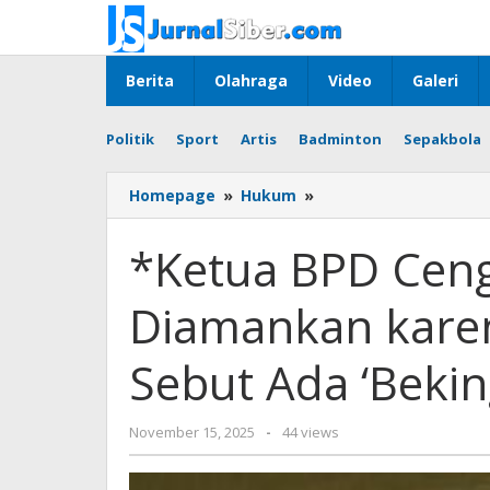
Skip
to
content
Berita
Olahraga
Video
Galeri
Politik
Sport
Artis
Badminton
Sepakbola
*Ketua
Homepage
»
Hukum
»
BPD
Cengkong
*Ketua BPD Cen
Abang
Pernah
Diamankan kare
Diamankan
karena
Narkoba,
Sebut Ada ‘Bekin
Warga
Sebut
Ada
by
November 15, 2025
-
44 views
‘Beking’
yopi
Pejabat*
herwindo