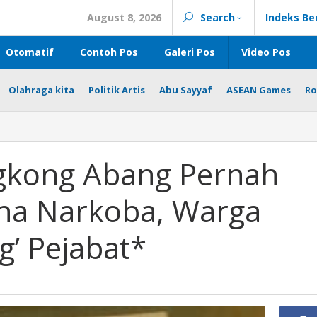
August 8, 2026
Search
Indeks Be
Otomatif
Contoh Pos
Galeri Pos
Video Pos
Olahraga kita
Politik Artis
Abu Sayyaf
ASEAN Games
Ro
gkong Abang Pernah
na Narkoba, Warga
g’ Pejabat*