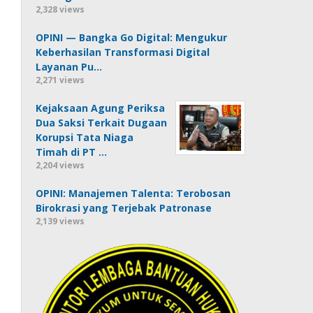
2,328 views
OPINI — Bangka Go Digital: Mengukur
Keberhasilan Transformasi Digital
Layanan Pu…
2,271 views
Kejaksaan Agung Periksa
Dua Saksi Terkait Dugaan
Korupsi Tata Niaga
Timah di PT …
2,204 views
OPINI: Manajemen Talenta: Terobosan
Birokrasi yang Terjebak Patronase
2,139 views