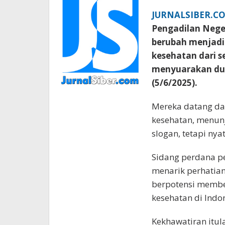
JURNALSIBER.C
Pengadilan Neger
berubah menjadi 
kesehatan dari s
menyuarakan duk
(5/6/2025).
Mereka datang dari
kesehatan, menunj
slogan, tetapi nya
Sidang perdana pe
menarik perhatian 
berpotensi membe
kesehatan di Indon
Kekhawatiran itul