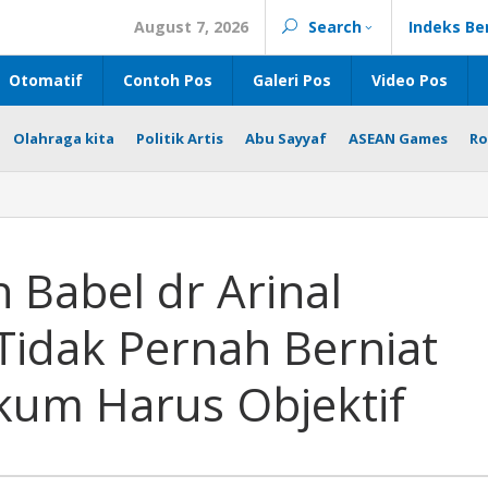
August 7, 2026
Search
Indeks Be
Otomatif
Contoh Pos
Galeri Pos
Video Pos
Olahraga kita
Politik Artis
Abu Sayyaf
ASEAN Games
Ro
h Babel dr Arinal
 Tidak Pernah Berniat
ukum Harus Objektif