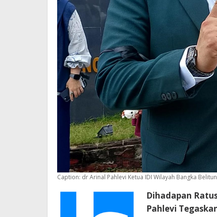
Caption: dr Arinal Pahlevi Ketua IDI Wilayah Bangka Belitu
Dihadapan Ratusa
Pahlevi Tegaskan