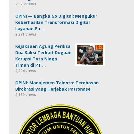
2,328 views
OPINI — Bangka Go Digital: Mengukur
Keberhasilan Transformasi Digital
Layanan Pu…
2,271 views
Kejaksaan Agung Periksa
Dua Saksi Terkait Dugaan
Korupsi Tata Niaga
Timah di PT …
2,204 views
OPINI: Manajemen Talenta: Terobosan
Birokrasi yang Terjebak Patronase
2,139 views