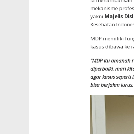
Ia menambahkan b
mekanisme profes
yakni
Majelis Dis
Kesehatan Indones
MDP memiliki fung
kasus dibawa ke r
“MDP itu amanah re
diperbaiki, mari ki
agar kasus seperti 
bisa berjalan lurus,