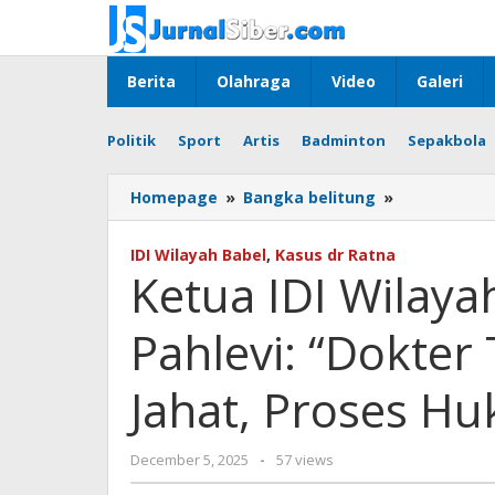
Skip
to
content
Berita
Olahraga
Video
Galeri
Politik
Sport
Artis
Badminton
Sepakbola
Ketua
Homepage
»
Bangka belitung
»
IDI
Wilayah
IDI Wilayah Babel
,
Kasus dr Ratna
Babel
Ketua IDI Wilaya
dr
Arinal
Pahlevi: “Dokter
Pahlevi:
“Dokter
Tidak
Jahat, Proses H
Pernah
Berniat
Jahat,
by
December 5, 2025
-
57 views
Proses
Jurnalsiber