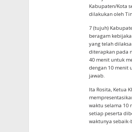
Kabupaten/Kota s
dilakukan oleh Ti
7 (tujuh) Kabupa
beragam kebijaka
yang telah dilaks
diterapkan pada m
40 menit untuk m
dengan 10 menit u
jawab.
Ita Rosita, Ketua 
mempresentasikan
waktu selama 10 me
setiap peserta d
waktunya sebaik-b