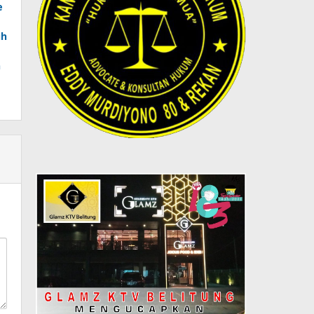
e
uh
n