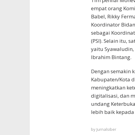
Tim penilai Monev
empat orang Komisi
Babel, Rikky Ferm
Koordinator Bida
sebagai Koordinat
(PSI). Selain itu, 
yaitu Syawaludin, 
Ibrahim Bintang.
Dengan semakin k
Kabupaten/Kota d
meningkatkan kete
digitalisasi, dan
undang Keterbuka
lebih baik kepada
by
Jurnalsiber