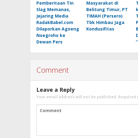
Pemberitaan Tin
Masyarakat di
Slag Memanas,
Belitung Timur, PT
Jejaring Media
TIMAH (Persero)
RadakBabel.com
Tbk Himbau Jaga
Dilaporkan Agoeng
Kondusifitas
Noegroho ke
Dewan Pers
Comment
Leave a Reply
Your email address will not be published.
Required 