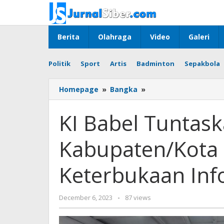
Skip
to
content
Berita
Olahraga
Video
Galeri
Politik
Sport
Artis
Badminton
Sepakbola
KI
Homepage
»
Bangka
»
Babel
Tuntaskan
KI Babel Tuntas
Monev
KIP
Kabupaten/Kota 
2023:
Kabupaten/Kota
Bersaing
Keterbukaan Inf
dalam
Keterbukaan
Informasi
by
December 6, 2023
-
87 views
Publik
Jurnalsiber