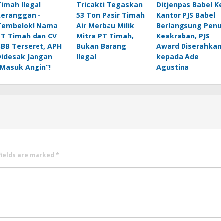
Timah Ilegal
Tricakti Tegaskan
Ditjenpas Babel K
keranggan -
53 Ton Pasir Timah
Kantor PJS Babel
Tembelok! Nama
Air Merbau Milik
Berlangsung Pen
PT Timah dan CV
Mitra PT Timah,
Keakraban, PJS
BBB Terseret, APH
Bukan Barang
Award Diserahka
Didesak Jangan
Ilegal
kepada Ade
“Masuk Angin”!
Agustina
fields are marked
*