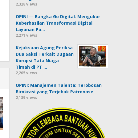
2,328 views
OPINI — Bangka Go Digital: Mengukur
Keberhasilan Transformasi Digital
Layanan Pu…
2,271 views
Kejaksaan Agung Periksa
Dua Saksi Terkait Dugaan
Korupsi Tata Niaga
Timah di PT …
2,205 views
OPINI: Manajemen Talenta: Terobosan
Birokrasi yang Terjebak Patronase
2,139 views