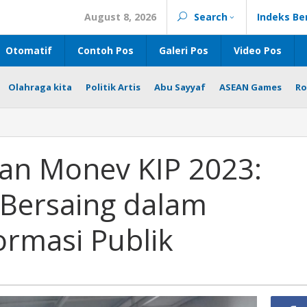
August 8, 2026
Search
Indeks Be
Otomatif
Contoh Pos
Galeri Pos
Video Pos
Olahraga kita
Politik Artis
Abu Sayyaf
ASEAN Games
Ro
kan Monev KIP 2023:
Bersaing dalam
ormasi Publik