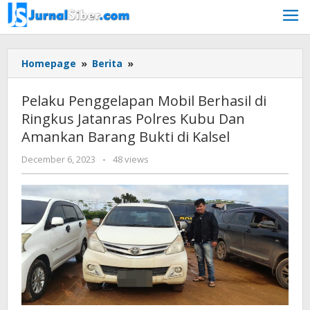
Skip
to
content
Pelaku
Homepage
»
Berita
»
Penggelapan
Mobil
Pelaku Penggelapan Mobil Berhasil di
Berhasil
Ringkus Jatanras Polres Kubu Dan
di
Amankan Barang Bukti di Kalsel
Ringkus
Jatanras
by
December 6, 2023
-
48 views
Polres
Jurnalsiber
Kubu
Dan
Amankan
Barang
Bukti
di
Kalsel