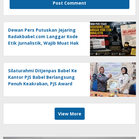
Dewan Pers Putuskan Jejaring
Radakbabel.com Langgar Kode
Etik Jurnalistik, Wajib Muat Hak
Jawab dan Minta Maaf
Silaturahmi Ditjenpas Babel Ke
Kantor PJS Babel Berlangsung
Penuh Keakraban, PJS Award
Diserahkan kepada Ade
Agustina
View More