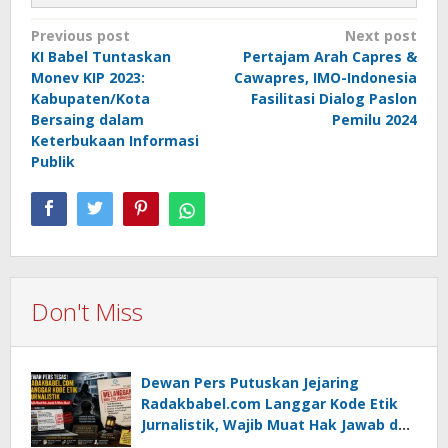
Post
Previous post
Next post
KI Babel Tuntaskan
Pertajam Arah Capres &
navigation
Monev KIP 2023:
Cawapres, IMO-Indonesia
Kabupaten/Kota
Fasilitasi Dialog Paslon
Bersaing dalam
Pemilu 2024
Keterbukaan Informasi
Publik
Don't Miss
Dewan Pers Putuskan Jejaring
Radakbabel.com Langgar Kode Etik
Jurnalistik, Wajib Muat Hak Jawab dan
Minta Maaf