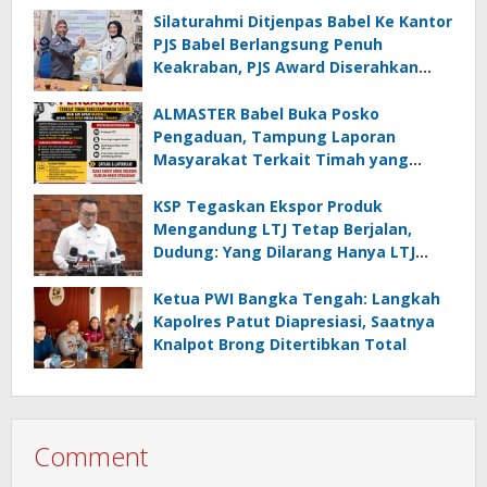
Silaturahmi Ditjenpas Babel Ke Kantor
PJS Babel Berlangsung Penuh
Keakraban, PJS Award Diserahkan
kepada Ade Agustina
ALMASTER Babel Buka Posko
Pengaduan, Tampung Laporan
Masyarakat Terkait Timah yang
Diamankan Satgas
KSP Tegaskan Ekspor Produk
Mengandung LTJ Tetap Berjalan,
Dudung: Yang Dilarang Hanya LTJ
sebagai Produk Utama
Ketua PWI Bangka Tengah: Langkah
Kapolres Patut Diapresiasi, Saatnya
Knalpot Brong Ditertibkan Total
Comment