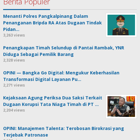
Berita Populer
Menanti Polres Pangkalpinang Dalam
Penanganan Bripda RA Atas Dugaan Tindak
Pidan…
3,263 views
Penangkapan Timah Selundup di Pantai Rambak, YNR
Diduga Sebagai Pemilik Barang
2,328 views
OPINI — Bangka Go Digital: Mengukur Keberhasilan
Transformasi Digital Layanan Pu…
2,271 views
Kejaksaan Agung Periksa Dua Saksi Terkait
Dugaan Korupsi Tata Niaga Timah di PT …
2,204 views
OPINI: Manajemen Talenta: Terobosan Birokrasi yang
Terjebak Patronase