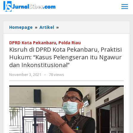
Skip
to
content
Kisruh
Homepage
»
Artikel
»
di
DPRD
DPRD Kota Pekanbaru
,
Polda Riau
Kota
Kisruh di DPRD Kota Pekanbaru, Praktisi
Pekanbaru,
Hukum: “Kasus Pelengseran itu Ngawur
Praktisi
dan Inkonstitusional”
Hukum:
"Kasus
by
November 3, 2021
-
78 views
Pelengseran
Jurnalsiber
itu
Ngawur
dan
Inkonstitusional"