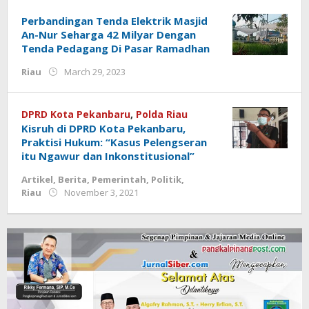
Perbandingan Tenda Elektrik Masjid
An-Nur Seharga 42 Milyar Dengan
Tenda Pedagang Di Pasar Ramadhan
by
Riau
March 29, 2023
Jurnalsiber
DPRD Kota Pekanbaru
,
Polda Riau
Kisruh di DPRD Kota Pekanbaru,
Praktisi Hukum: “Kasus Pelengseran
itu Ngawur dan Inkonstitusional”
Artikel
,
Berita
,
Pemerintah
,
Politik
,
by
Riau
November 3, 2021
Jurnalsiber