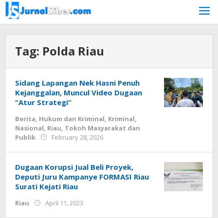
Skip
to
content
Tag:
Polda Riau
Sidang Lapangan Nek Hasni Penuh
Kejanggalan, Muncul Video Dugaan
“Atur Strategi”
Berita
,
Hukum dan Kriminal
,
Kriminal
,
Nasional
,
Riau
,
Tokoh Masyarakat dan
by
Publik
February 28, 2026
Budiyanto
Dugaan Korupsi Jual Beli Proyek,
Deputi Juru Kampanye FORMASI Riau
Surati Kejati Riau
by
Riau
April 11, 2023
Jurnalsiber