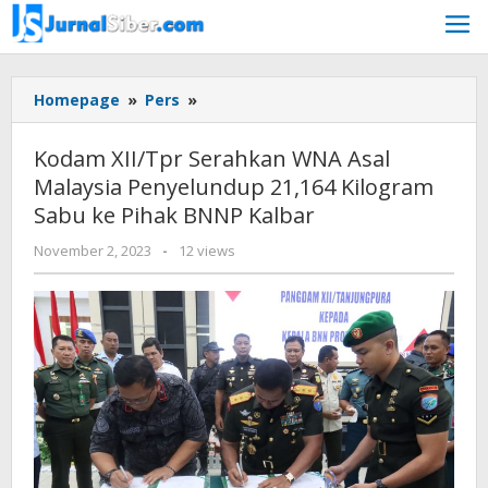
Skip
to
content
Kodam
Homepage
»
Pers
»
XII/Tpr
Serahkan
Kodam XII/Tpr Serahkan WNA Asal
WNA
Malaysia Penyelundup 21,164 Kilogram
Asal
Sabu ke Pihak BNNP Kalbar
Malaysia
Penyelundup
by
November 2, 2023
-
12 views
21,164
Jurnalsiber
Kilogram
Sabu
ke
Pihak
BNNP
Kalbar