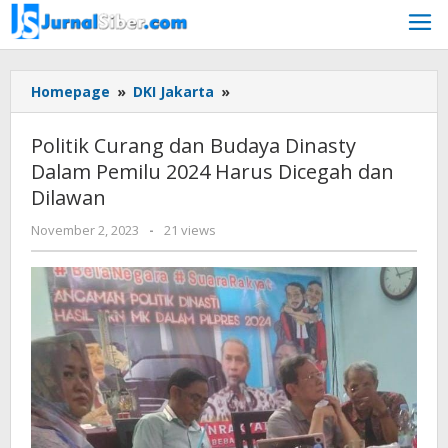
Skip
to
content
Politik
Homepage
»
DKI Jakarta
»
Curang
dan
Politik Curang dan Budaya Dinasty
Budaya
Dalam Pemilu 2024 Harus Dicegah dan
Dinasty
Dilawan
Dalam
Pemilu
by
November 2, 2023
-
21 views
2024
Jurnalsiber
Harus
Dicegah
dan
Dilawan