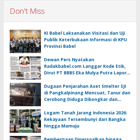
Don't Miss
KI Babel Laksanakan Visitasi dan Uji
Publik Keterbukaan Informasi di KPU
Provinsi Babel
Dewan Pers Nyatakan
Radakbabel.com Langgar Kode Etik,
Dirut PT BBBS Eka Mulya Putra Lapor
ke Polda Babel
Dugaan Penjarahan Aset Smelter SJI
di Pangkalpinang Mencuat, Tanur dan
Cerobong Diduga Dibongkar dan
Dijual Kiloan, Legalitas Dipertanyakan
Logam Tanah Jarang Indonesia 2026:
Kekayaan Tersembunyi dari Bangka
hingga Mamuju
Pemberitaan Dipersoalkan hingga