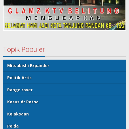
Topik Populer
Mitsubishi Expander
Politik Artis
Range rover
Kasus dr Ratna
Kejaksaan
Polda