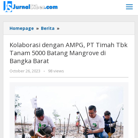
Skip
to
content
Kolaborasi
Homepage
»
Berita
»
dengan
AMPG,
Kolaborasi dengan AMPG, PT Timah Tbk
PT
Tanam 5000 Batang Mangrove di
Timah
Bangka Barat
Tbk
Tanam
by
October 26, 2023
-
98 views
5000
Jurnalsiber
Batang
Mangrove
di
Bangka
Barat