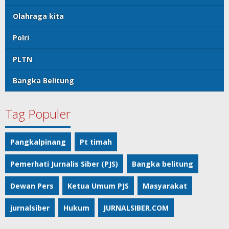
Olahraga kita
Polri
PLTN
Bangka Belitung
Tag Populer
Pangkalpinang
Pt timah
Pemerhati Jurnalis Siber (PJS)
Bangka belitung
Dewan Pers
Ketua Umum PJS
Masyarakat
jurnalsiber
Hukum
JURNALSIBER.COM