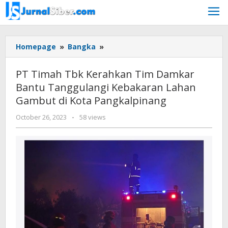
Skip
to
content
PT
Homepage
»
Bangka
»
Timah
Tbk
PT Timah Tbk Kerahkan Tim Damkar
Kerahkan
Bantu Tanggulangi Kebakaran Lahan
Tim
Gambut di Kota Pangkalpinang
Damkar
Bantu
by
October 26, 2023
-
58 views
Tanggulangi
Jurnalsiber
Kebakaran
Lahan
Gambut
di
Kota
Pangkalpinang