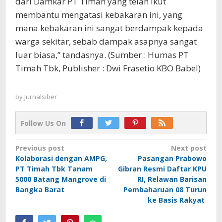
dari Damkar PT Timah yang telah ikut
membantu mengatasi kebakaran ini, yang
mana kebakaran ini sangat berdampak kepada
warga sekitar, sebab dampak asapnya sangat
luar biasa,” tandasnya. (Sumber : Humas PT
Timah Tbk, Publisher : Dwi Frasetio KBO Babel)
by
Jurnalsiber
Follow Us On
Post
Previous post
Next post
Kolaborasi dengan AMPG,
Pasangan Prabowo
navigation
PT Timah Tbk Tanam
Gibran Resmi Daftar KPU
5000 Batang Mangrove di
RI, Relawan Barisan
Bangka Barat
Pembaharuan 08 Turun
ke Basis Rakyat