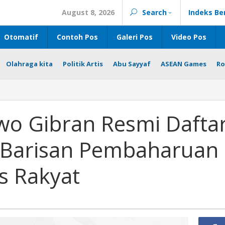
August 8, 2026
Search
Indeks Be
Otomatif
Contoh Pos
Galeri Pos
Video Pos
Olahraga kita
Politik Artis
Abu Sayyaf
ASEAN Games
Ro
o Gibran Resmi Dafta
 Barisan Pembaharuan
is Rakyat