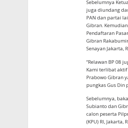
Sebelumnya Ketu
juga diundang dan 
PAN dan partai l
Gibran. Kemudian 
Pendaftaran Pasa
Gibran Rakabuming
Senayan Jakarta, 
“Relawan BP 08 jug
Kami terlibat akt
Prabowo Gibran ya
pungkas Gus Din p
Sebelumnya, baka
Subianto dan Gib
calon peserta Pil
(KPU) RI, Jakarta, 