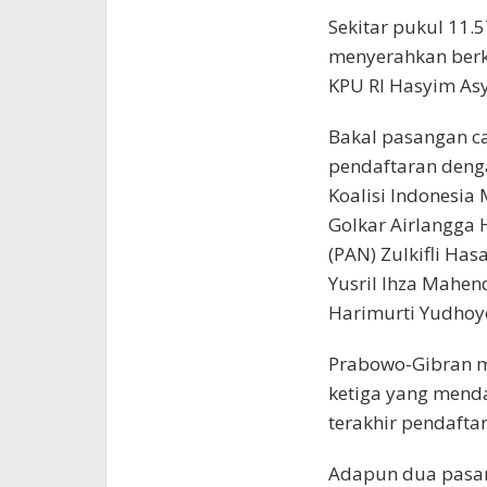
Sekitar pukul 11.
menyerahkan berk
KPU RI Hasyim Asy
Bakal pasangan c
pendaftaran deng
Koalisi Indonesia
Golkar Airlangga 
(PAN) Zulkifli Ha
Yusril Ihza Mahe
Harimurti Yudhoy
Prabowo-Gibran m
ketiga yang mendaf
terakhir pendafta
Adapun dua pasan