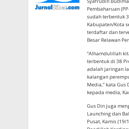
Syafrudin Budima
Pembaharuan (PP-
sudah terbentuk 38
Kabupaten/Kota se
terdaftar dan terv
Besar Relawan Pe
“Alhamdulillah k
terbentuk di 38 P
adalah jaringan l
kalangan perempua
Media,” kata Gus 
kepada media, Kam
Gus Din juga men
Launching dan Bak
Pusat, Kamis (19/1