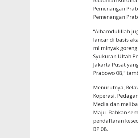
Baadillah Kordin
Pemenangan Prabo
Pemenangan Prabo
“Alhamdulillah ju
lancar di basis a
ml minyak goreng 
Syukuran Ultah Pr
Jakarta Pusat ya
Prabowo 08,” tam
Menurutnya, Rela
Koperasi, Pedagan
Media dan melibatk
Maju. Bahkan sem
pendaftaran kese
BP 08.