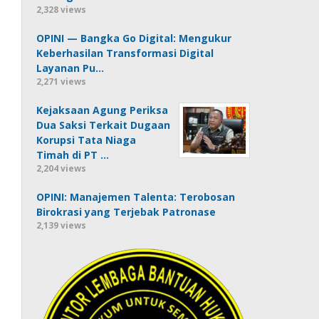
2,328 views
OPINI — Bangka Go Digital: Mengukur
Keberhasilan Transformasi Digital
Layanan Pu…
2,271 views
Kejaksaan Agung Periksa
Dua Saksi Terkait Dugaan
Korupsi Tata Niaga
Timah di PT …
2,204 views
OPINI: Manajemen Talenta: Terobosan
Birokrasi yang Terjebak Patronase
2,139 views