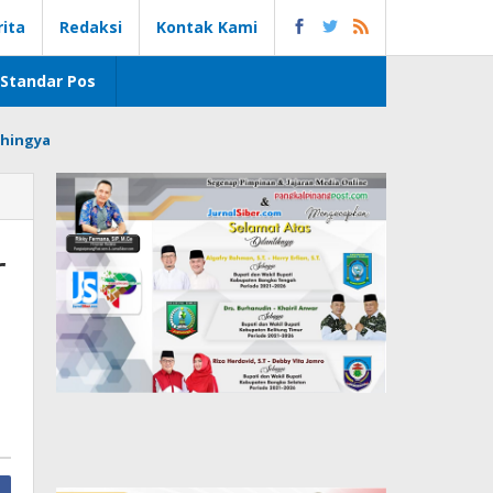
rita
Redaksi
Kontak Kami
Standar Pos
hingya
r