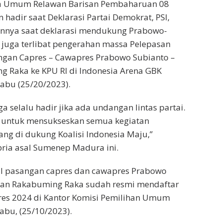
a Umum Relawan Barisan Pembaharuan 08
hadir saat Deklarasi Partai Demokrat, PSI,
ainnya saat deklarasi mendukung Prabowo-
juga terlibat pengerahan massa Pelepasan
ngan Capres – Cawapres Prabowo Subianto –
 Raka ke KPU RI di Indonesia Arena GBK
Rabu (25/20/2023).
a selalu hadir jika ada undangan lintas partai.
if untuk mensukseskan semua kegiatan
ng di dukung Koalisi Indonesia Maju,”
ria asal Sumenep Madura ini.
l pasangan capres dan cawapres Prabowo
ran Rakabuming Raka sudah resmi mendaftar
pres 2024 di Kantor Komisi Pemilihan Umum
Rabu, (25/10/2023).