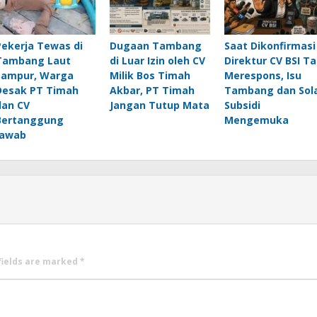
Pekerja Tewas di
Dugaan Tambang
Saat Dikonfirmasi
Tambang Laut
di Luar Izin oleh CV
Direktur CV BSI T
Sampur, Warga
Milik Bos Timah
Merespons, Isu
Desak PT Timah
Akbar, PT Timah
Tambang dan Sol
dan CV
Jangan Tutup Mata
Subsidi
Bertanggung
Mengemuka
Jawab
fields are marked
*