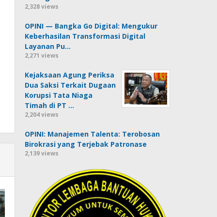
2,328 views
OPINI — Bangka Go Digital: Mengukur
Keberhasilan Transformasi Digital
Layanan Pu…
2,271 views
Kejaksaan Agung Periksa
Dua Saksi Terkait Dugaan
Korupsi Tata Niaga
Timah di PT …
2,204 views
OPINI: Manajemen Talenta: Terobosan
Birokrasi yang Terjebak Patronase
2,139 views