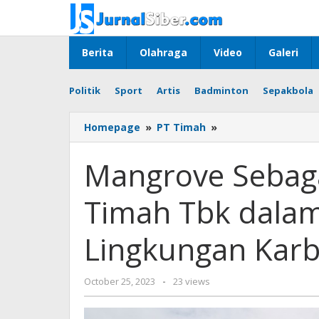
Skip
to
content
Berita
Olahraga
Video
Galeri
Politik
Sport
Artis
Badminton
Sepakbola
Mangrove
Homepage
»
PT Timah
»
Sebagai
Langkah
Mangrove Sebaga
Nyata
PT
Timah Tbk dala
Timah
Tbk
dalam
Lingkungan Karb
Mewujudkan
Lingkungan
Karbon
by
October 25, 2023
-
23 views
Netral
Jurnalsiber