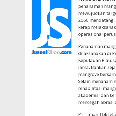
penanaman mangr
mewujudkan target
2060 mendatang. U
kerap melaksanak
operasional peru
Penanaman mangr
dilaksanakan di Pr
Kepulauan Riau. 
lama. Bahkan sej
mangrove bersama
Selain menanam m
rehabilitasi man
akademisi dan kel
mencegah abrasi d
PT Timah Tbk tel