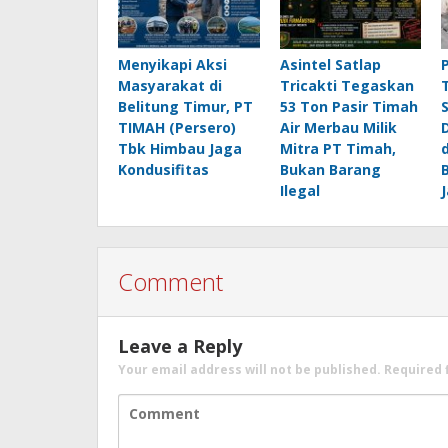
Menyikapi Aksi
Asintel Satlap
Masyarakat di
Tricakti Tegaskan
Belitung Timur, PT
53 Ton Pasir Timah
TIMAH (Persero)
Air Merbau Milik
Tbk Himbau Jaga
Mitra PT Timah,
Kondusifitas
Bukan Barang
Ilegal
Comment
Leave a Reply
Your email address will not be published.
Required 