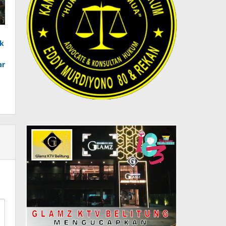
ak
ar