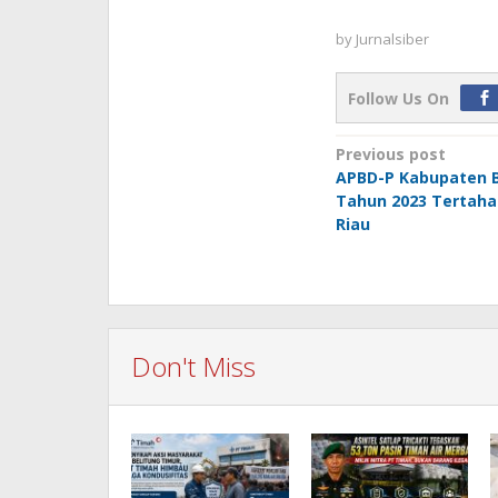
by
Jurnalsiber
Follow Us On
Post
Previous post
APBD-P Kabupaten B
navigation
Tahun 2023 Tertaha
Riau
Don't Miss