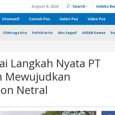
August 8, 2026
Search
Indeks Be
Otomatif
Contoh Pos
Galeri Pos
Video Pos
Olahraga kita
Politik Artis
Abu Sayyaf
ASEAN Games
Ro
i Langkah Nyata PT
m Mewujudkan
on Netral