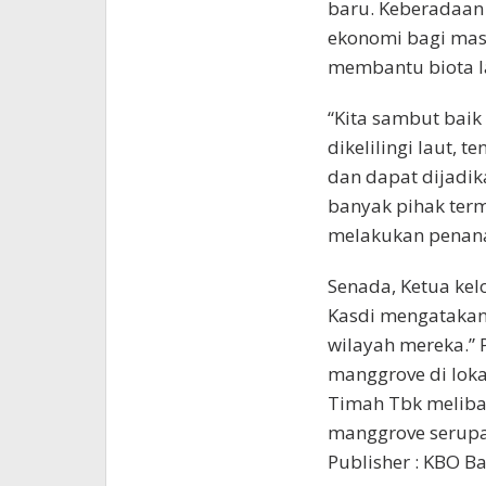
baru. Keberadaan
ekonomi bagi mas
membantu biota l
“Kita sambut baik
dikelilingi laut, 
dan dapat dijadik
banyak pihak term
melakukan penana
Senada, Ketua kel
Kasdi mengatakan
wilayah mereka.”
manggrove di lokas
Timah Tbk melib
manggrove serupa
Publisher : KBO Ba