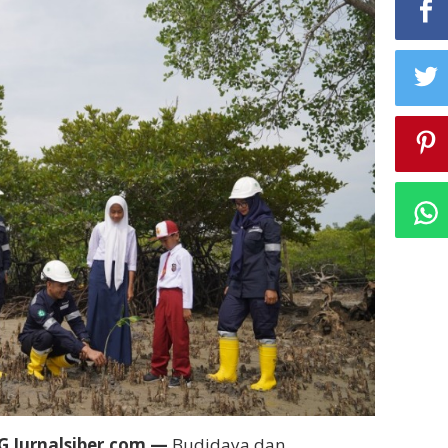
Jurnalsiber.com —
Budidaya dan