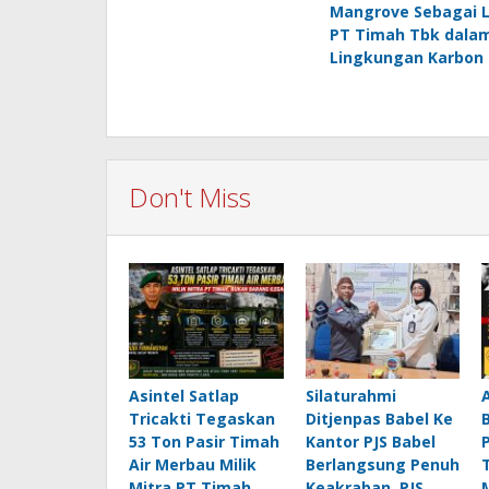
Mangrove Sebagai 
navigation
PT Timah Tbk dala
Lingkungan Karbon 
Don't Miss
Asintel Satlap
Silaturahmi
Tricakti Tegaskan
Ditjenpas Babel Ke
53 Ton Pasir Timah
Kantor PJS Babel
Air Merbau Milik
Berlangsung Penuh
Mitra PT Timah,
Keakraban, PJS