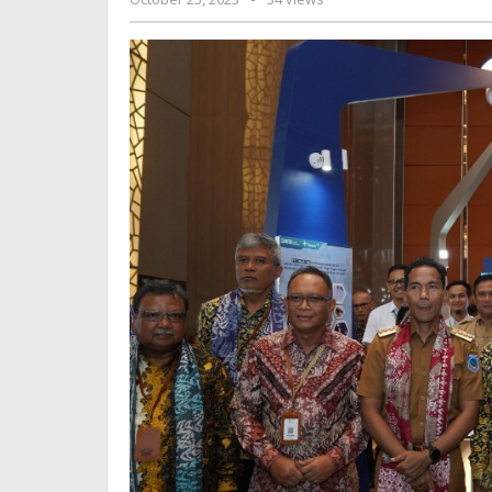
Pangkalpinang
Jurnalsiber
Pengunjung
Antusias
Lihat
Proses
Eksplorasi