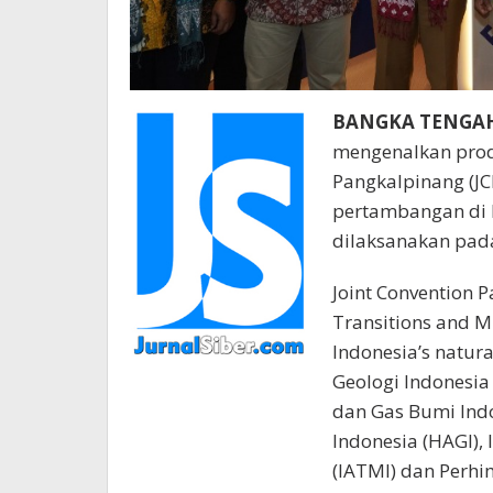
BANGKA TENGAH 
mengenalkan produ
Pangkalpinang (JC
pertambangan di 
dilaksanakan pada
Joint Convention 
Transitions and Mi
Indonesia’s natural
Geologi Indonesia 
dan Gas Bumi Indo
Indonesia (HAGI),
(IATMI) dan Perh