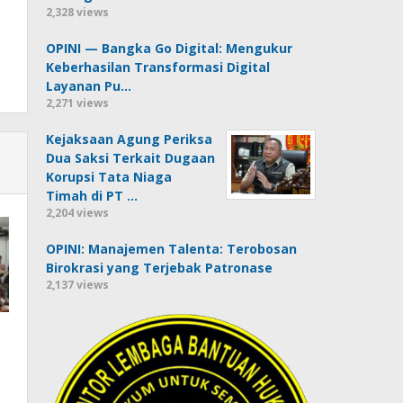
2,328 views
OPINI — Bangka Go Digital: Mengukur
Keberhasilan Transformasi Digital
Layanan Pu…
2,271 views
Kejaksaan Agung Periksa
Dua Saksi Terkait Dugaan
Korupsi Tata Niaga
Timah di PT …
2,204 views
OPINI: Manajemen Talenta: Terobosan
Birokrasi yang Terjebak Patronase
2,137 views