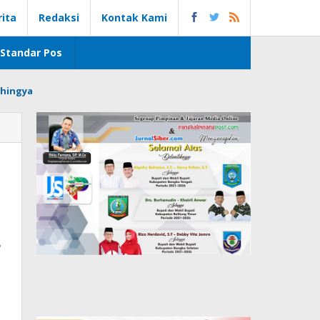
rita
Redaksi
Kontak Kami
Standar Pos
hingya
g