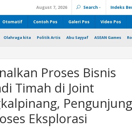
August 7, 2026
Search
Indeks Be
Otomatif
Contoh Pos
Galeri Pos
Video Pos
Olahraga kita
Politik Artis
Abu Sayyaf
ASEAN Games
Ro
nalkan Proses Bisnis
di Timah di Joint
kalpinang, Pengunjun
roses Eksplorasi