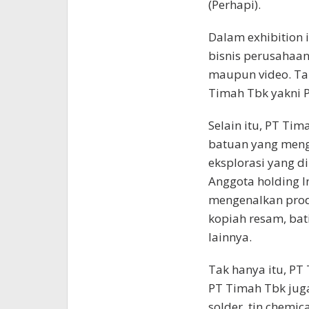
(Perhapi).
Dalam exhibition 
bisnis perusahaan
maupun video. Ta
Timah Tbk yakni P
Selain itu, PT Ti
batuan yang meng
eksplorasi yang d
Anggota holding I
mengenalkan prod
kopiah resam, bat
lainnya.
Tak hanya itu, PT
PT Timah Tbk juga
solder, tin chemic