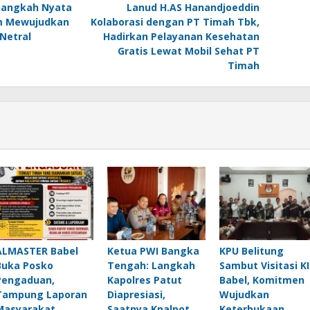
Langkah Nyata
Lanud H.AS Hanandjoeddin
m Mewujudkan
Kolaborasi dengan PT Timah Tbk,
Netral
Hadirkan Pelayanan Kesehatan
Gratis Lewat Mobil Sehat PT
Timah
ALMASTER Babel
Ketua PWI Bangka
KPU Belitung
Buka Posko
Tengah: Langkah
Sambut Visitasi KI
Pengaduan,
Kapolres Patut
Babel, Komitmen
Tampung Laporan
Diapresiasi,
Wujudkan
Masyarakat
Saatnya Knalpot
Keterbukaan