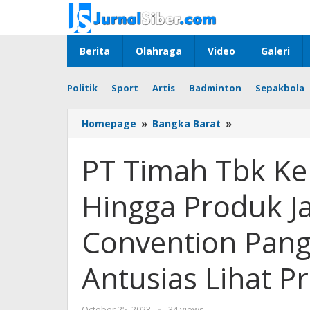
Skip
to
content
Berita
Olahraga
Video
Galeri
Politik
Sport
Artis
Badminton
Sepakbola
PT
Homepage
»
Bangka Barat
»
Timah
Tbk
PT Timah Tbk Ke
Kenalkan
Proses
Hingga Produk Ja
Bisnis
Hingga
Produk
Convention Pang
Jadi
Timah
Antusias Lihat P
di
Joint
Convention
by
October 25, 2023
-
34 views