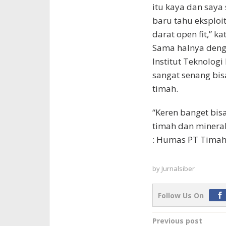
itu kaya dan saya
baru tahu eksploit
darat open fit,” ka
Sama halnya deng
Institut Teknolog
sangat senang bi
timah.
“Keren banget bi
timah dan mineral 
: Humas PT Timah 
by
Jurnalsiber
Follow Us On
Post
Previous post