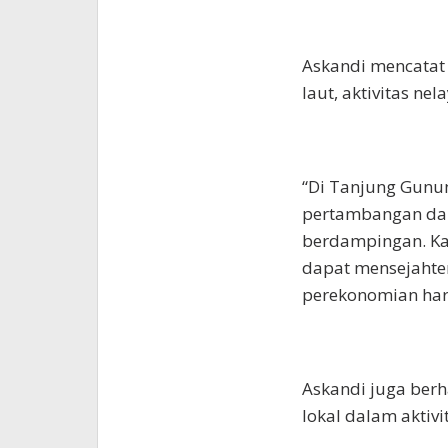
Askandi mencatat
laut, aktivitas ne
“Di Tanjung Gunu
pertambangan dan 
berdampingan. K
dapat mensejahte
perekonomian har
Askandi juga ber
lokal dalam aktiv