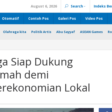
August 6, 2026
Search
Indeks Be
Otomatif
Contoh Pos
Galeri Pos
Video Pos
Olahraga kita
Politik Artis
Abu Sayyaf
ASEAN Games
Ro
ga Siap Dukung
imah demi
erekonomian Lokal