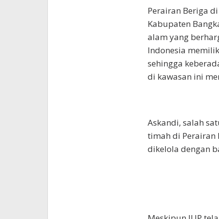
Perairan Beriga d
Kabupaten Bangka
alam yang berharg
Indonesia memilik
sehingga keberad
di kawasan ini me
Askandi, salah s
timah di Perairan
dikelola dengan b
Meskipun IUP tel