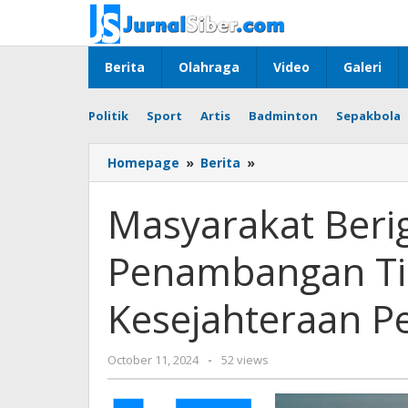
Skip
to
content
Berita
Olahraga
Video
Galeri
Politik
Sport
Artis
Badminton
Sepakbola
Masyarakat
Homepage
»
Berita
»
Beriga
Siap
Masyarakat Beri
Dukung
Penambangan
Penambangan T
Timah
demi
Kesejahteraan
Kesejahteraan P
Perekonomian
Lokal
by
October 11, 2024
-
52 views
Jurnalsiber