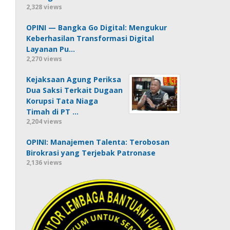
2,328 views
OPINI — Bangka Go Digital: Mengukur
Keberhasilan Transformasi Digital
Layanan Pu…
2,270 views
Kejaksaan Agung Periksa
Dua Saksi Terkait Dugaan
Korupsi Tata Niaga
Timah di PT …
2,204 views
OPINI: Manajemen Talenta: Terobosan
Birokrasi yang Terjebak Patronase
2,136 views