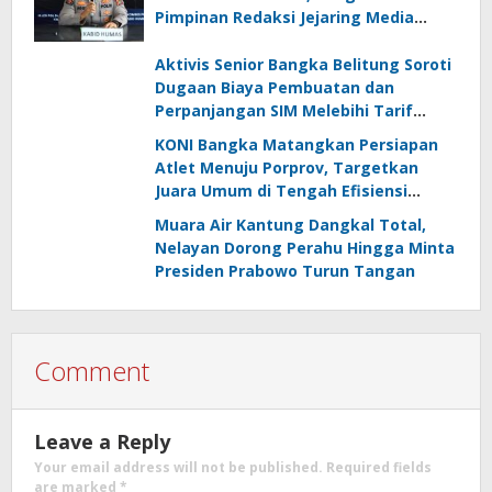
Pimpinan Redaksi Jejaring Media
Radak Disebut Dua Kali Tak Hadiri
Panggilan
Aktivis Senior Bangka Belitung Soroti
Dugaan Biaya Pembuatan dan
Perpanjangan SIM Melebihi Tarif
Resmi, Kapolres Bangka Beri
KONI Bangka Matangkan Persiapan
Tanggapan
Atlet Menuju Porprov, Targetkan
Juara Umum di Tengah Efisiensi
Anggaran
Muara Air Kantung Dangkal Total,
Nelayan Dorong Perahu Hingga Minta
Presiden Prabowo Turun Tangan
Comment
Leave a Reply
Your email address will not be published.
Required fields
are marked
*