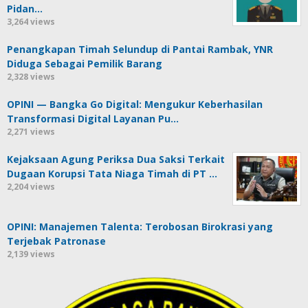
Pidan…
3,264 views
Penangkapan Timah Selundup di Pantai Rambak, YNR
Diduga Sebagai Pemilik Barang
2,328 views
OPINI — Bangka Go Digital: Mengukur Keberhasilan
Transformasi Digital Layanan Pu…
2,271 views
Kejaksaan Agung Periksa Dua Saksi Terkait
Dugaan Korupsi Tata Niaga Timah di PT …
2,204 views
OPINI: Manajemen Talenta: Terobosan Birokrasi yang
Terjebak Patronase
2,139 views