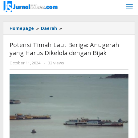
Skip
to
content
Potensi
Homepage
»
Daerah
»
Timah
Laut
Potensi Timah Laut Beriga: Anugerah
Beriga:
yang Harus Dikelola dengan Bijak
Anugerah
yang
by
October 11, 2024
-
32 views
Harus
Jurnalsiber
Dikelola
dengan
Bijak