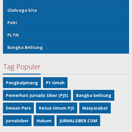
Olahraga kita
Polri
PLTN
Bangka Belitung
Tag Populer
Pangkalpinang
Pt timah
Pemerhati Jurnalis Siber (PJS)
Bangka belitung
Dewan Pers
Ketua Umum PJS
Masyarakat
jurnalsiber
Hukum
JURNALSIBER.COM