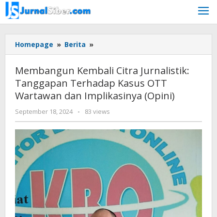
Skip
to
content
Membangun
Homepage
»
Berita
»
Kembali
Citra
Membangun Kembali Citra Jurnalistik:
Jurnalistik:
Tanggapan Terhadap Kasus OTT
Tanggapan
Wartawan dan Implikasinya (Opini)
Terhadap
Kasus
by
September 18, 2024
-
83 views
OTT
Jurnalsiber
Wartawan
dan
Implikasinya
(Opini)