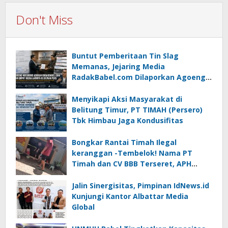
Don't Miss
Buntut Pemberitaan Tin Slag
Memanas, Jejaring Media
RadakBabel.com Dilaporkan Agoeng
Noegroho ke Dewan Pers
Menyikapi Aksi Masyarakat di
Belitung Timur, PT TIMAH (Persero)
Tbk Himbau Jaga Kondusifitas
Bongkar Rantai Timah Ilegal
keranggan -Tembelok! Nama PT
Timah dan CV BBB Terseret, APH
Didesak Jangan “Masuk Angin”!
Jalin Sinergisitas, Pimpinan IdNews.id
Kunjungi Kantor Albattar Media
Global