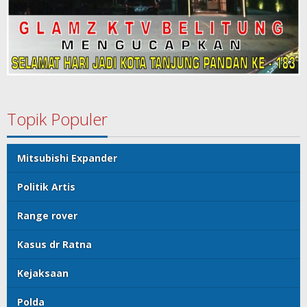
Topik Populer
Mitsubishi Expander
Politik Artis
Range rover
Kasus dr Ratna
Kejaksaan
Polda