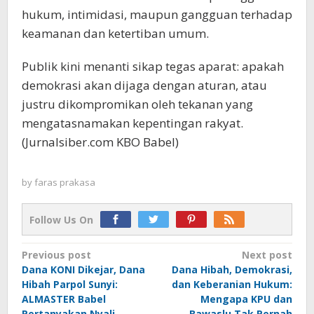
hukum, intimidasi, maupun gangguan terhadap
keamanan dan ketertiban umum.
Publik kini menanti sikap tegas aparat: apakah
demokrasi akan dijaga dengan aturan, atau
justru dikompromikan oleh tekanan yang
mengatasnamakan kepentingan rakyat.
(Jurnalsiber.com KBO Babel)
by
faras prakasa
Follow Us On
Post
Previous post
Next post
Dana KONI Dikejar, Dana
Dana Hibah, Demokrasi,
navigation
Hibah Parpol Sunyi:
dan Keberanian Hukum:
ALMASTER Babel
Mengapa KPU dan
Pertanyakan Nyali
Bawaslu Tak Pernah