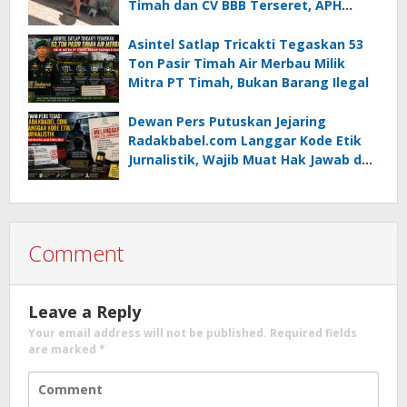
Timah dan CV BBB Terseret, APH
Didesak Jangan “Masuk Angin”!
Asintel Satlap Tricakti Tegaskan 53
Ton Pasir Timah Air Merbau Milik
Mitra PT Timah, Bukan Barang Ilegal
Dewan Pers Putuskan Jejaring
Radakbabel.com Langgar Kode Etik
Jurnalistik, Wajib Muat Hak Jawab dan
Minta Maaf
Comment
Leave a Reply
Your email address will not be published.
Required fields
are marked
*