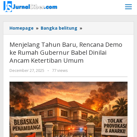
Skip
to
content
Menjelang
Homepage
»
Bangka belitung
»
Tahun
Baru,
Menjelang Tahun Baru, Rencana Demo
Rencana
ke Rumah Gubernur Babel Dinilai
Demo
Ancam Ketertiban Umum
ke
Rumah
by
December 27, 2025
-
77 views
Gubernur
faras
Babel
prakasa
Dinilai
Ancam
Ketertiban
Umum