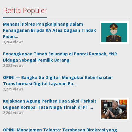
Berita Populer
Menanti Polres Pangkalpinang Dalam
Penanganan Bripda RA Atas Dugaan Tindak
Pidan…
3,264 views
Penangkapan Timah Selundup di Pantai Rambak, YNR
Diduga Sebagai Pemilik Barang
2,328 views
OPINI — Bangka Go Digital: Mengukur Keberhasilan
Transformasi Digital Layanan Pu…
2,271 views
Kejaksaan Agung Periksa Dua Saksi Terkait
Dugaan Korupsi Tata Niaga Timah di PT …
2,204 views
OPINI: Manajemen Talenta: Terobosan Birokrasi yang