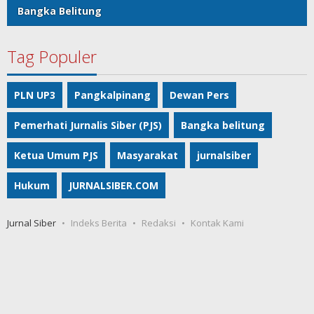
Bangka Belitung
Tag Populer
PLN UP3
Pangkalpinang
Dewan Pers
Pemerhati Jurnalis Siber (PJS)
Bangka belitung
Ketua Umum PJS
Masyarakat
jurnalsiber
Hukum
JURNALSIBER.COM
Jurnal Siber
Indeks Berita
Redaksi
Kontak Kami