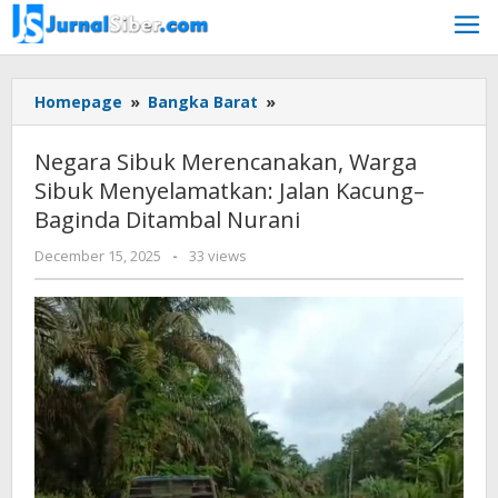
Skip
to
content
Negara
Homepage
»
Bangka Barat
»
Sibuk
Merencanakan,
Negara Sibuk Merencanakan, Warga
Warga
Sibuk Menyelamatkan: Jalan Kacung–
Sibuk
Baginda Ditambal Nurani
Menyelamatkan:
Jalan
by
December 15, 2025
-
33 views
Kacung–
faras
Baginda
prakasa
Ditambal
Nurani