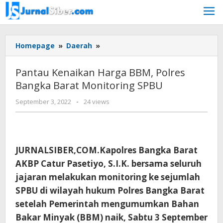
Skip
to
content
Pantau
Homepage
»
Daerah
»
Kenaikan
Harga
Pantau Kenaikan Harga BBM, Polres
BBM,
Bangka Barat Monitoring SPBU
Polres
Bangka
by
September 3, 2022
-
24 views
Barat
Jurnalsiber
Monitoring
SPBU
JURNALSIBER,COM.Kapolres Bangka Barat
AKBP Catur Pasetiyo, S.I.K. bersama seluruh
jajaran melakukan monitoring ke sejumlah
SPBU di wilayah hukum Polres Bangka Barat
setelah Pemerintah mengumumkan Bahan
Bakar Minyak (BBM) naik, Sabtu 3 September