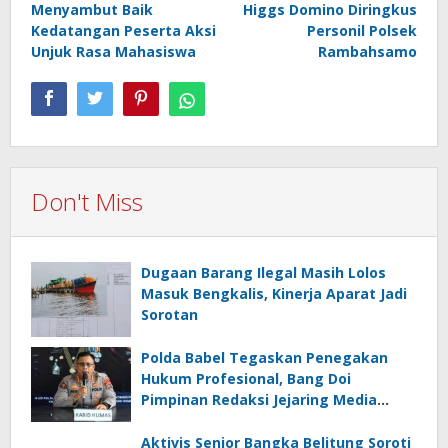
Menyambut Baik
Higgs Domino Diringkus
Kedatangan Peserta Aksi
Personil Polsek
Unjuk Rasa Mahasiswa
Rambahsamo
Don't Miss
Dugaan Barang Ilegal Masih Lolos
Masuk Bengkalis, Kinerja Aparat Jadi
Sorotan
Polda Babel Tegaskan Penegakan
Hukum Profesional, Bang Doi
Pimpinan Redaksi Jejaring Media
Radak Disebut Dua Kali Tak Hadiri
Panggilan
Aktivis Senior Bangka Belitung Soroti