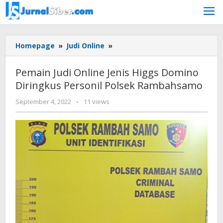
Skip
to
content
Pemain
Homepage
»
Judi Online
»
Judi
Online
Pemain Judi Online Jenis Higgs Domino
Jenis
Diringkus Personil Polsek Rambahsamo
Higgs
Domino
by
September 4, 2022
-
11 views
Diringkus
Jurnalsiber
Personil
Polsek
Rambahsamo