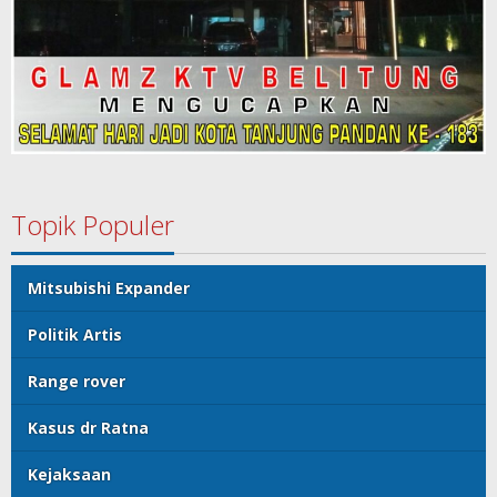
Topik Populer
Mitsubishi Expander
Politik Artis
Range rover
Kasus dr Ratna
Kejaksaan