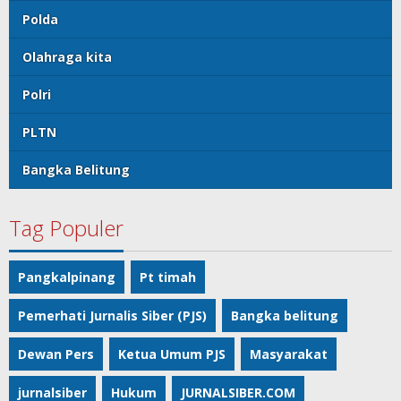
Polda
Olahraga kita
Polri
PLTN
Bangka Belitung
Tag Populer
Pangkalpinang
Pt timah
Pemerhati Jurnalis Siber (PJS)
Bangka belitung
Dewan Pers
Ketua Umum PJS
Masyarakat
jurnalsiber
Hukum
JURNALSIBER.COM