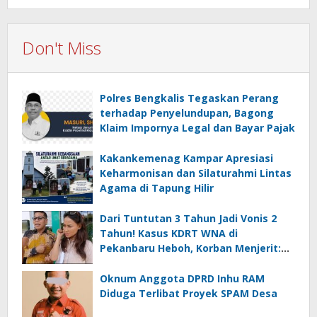
Don't Miss
Polres Bengkalis Tegaskan Perang
terhadap Penyelundupan, Bagong
Klaim Impornya Legal dan Bayar Pajak
Kakankemenag Kampar Apresiasi
Keharmonisan dan Silaturahmi Lintas
Agama di Tapung Hilir
Dari Tuntutan 3 Tahun Jadi Vonis 2
Tahun! Kasus KDRT WNA di
Pekanbaru Heboh, Korban Menjerit:
“Hukum Tajam ke Saya, Tumpul ke
Pelaku!
Oknum Anggota DPRD Inhu RAM
Diduga Terlibat Proyek SPAM Desa