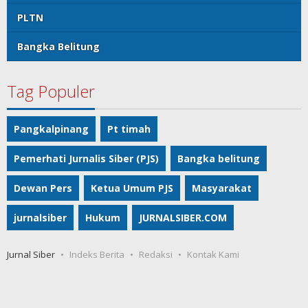
PLTN
Bangka Belitung
Tag Populer
Pangkalpinang
Pt timah
Pemerhati Jurnalis Siber (PJS)
Bangka belitung
Dewan Pers
Ketua Umum PJS
Masyarakat
jurnalsiber
Hukum
JURNALSIBER.COM
Jurnal Siber
Indeks Berita
Redaksi
Kontak Kami