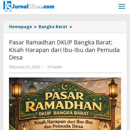
Skip
to
content
Pasar
Homepage
»
Bangka Barat
»
Ramadhan
DKUP
Pasar Ramadhan DKUP Bangka Barat:
Bangka
Kisah Harapan dari Ibu-Ibu dan Pemuda
Barat:
Desa
Kisah
Harapan
by
February 21, 2026
-
17 views
dari
Budiyanto
Ibu-
Ibu
dan
Pemuda
Desa