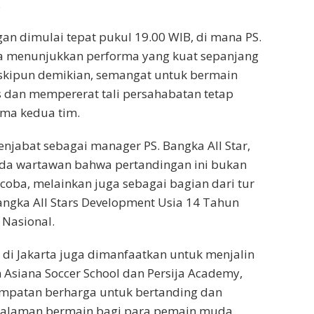
.
gan dimulai tepat pukul 19.00 WIB, di mana PS.
a menunjukkan performa yang kuat sepanjang
skipun demikian, semangat untuk bermain
s dan mempererat tali persahabatan tetap
ama kedua tim.
jabat sebagai manager PS. Bangka All Star,
da wartawan bahwa pertandingan ini bukan
 coba, melainkan juga sebagai bagian dari tur
angka All Stars Development Usia 14 Tahun
 Nasional.
di Jakarta juga dimanfaatkan untuk menjalin
Asiana Soccer School dan Persija Academy,
mpatan berharga untuk bertanding dan
alaman bermain bagi para pemain muda.