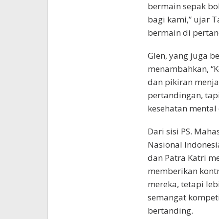
bermain sepak bol
bagi kami,” ujar T
bermain di pertan
Glen, yang juga be
menambahkan, “Ket
dan pikiran menja
pertandingan, ta
kesehatan mental d
Dari sisi PS. Mah
Nasional Indonesia
dan Patra Katri 
memberikan kontr
mereka, tetapi le
semangat kompeti
bertanding.