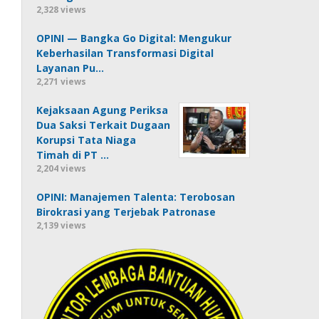
2,328 views
OPINI — Bangka Go Digital: Mengukur
Keberhasilan Transformasi Digital
Layanan Pu…
2,271 views
Kejaksaan Agung Periksa
Dua Saksi Terkait Dugaan
Korupsi Tata Niaga
Timah di PT …
2,204 views
OPINI: Manajemen Talenta: Terobosan
Birokrasi yang Terjebak Patronase
2,139 views