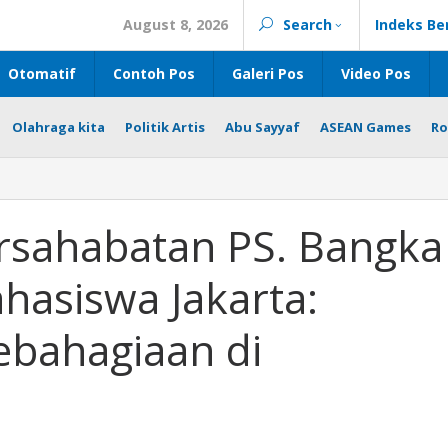
August 8, 2026
Search
Indeks Be
Otomatif
Contoh Pos
Galeri Pos
Video Pos
Olahraga kita
Politik Artis
Abu Sayyaf
ASEAN Games
Ro
rsahabatan PS. Bangka
ahasiswa Jakarta:
bahagiaan di