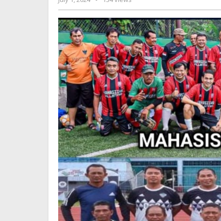
di
Jurnalsiber
Lapangan