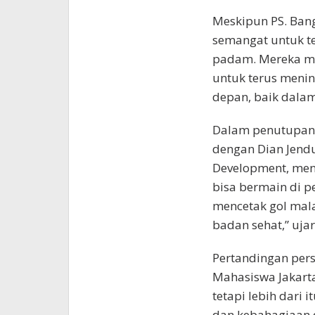
Meskipun PS. Bang
semangat untuk t
padam. Mereka me
untuk terus menin
depan, baik dalam
Dalam penutupan 
dengan Dian Jendul
Development, men
bisa bermain di p
mencetak gol mala
badan sehat,” uja
Pertandingan pers
Mahasiswa Jakarta 
tetapi lebih dari 
dan kebahagiaan 