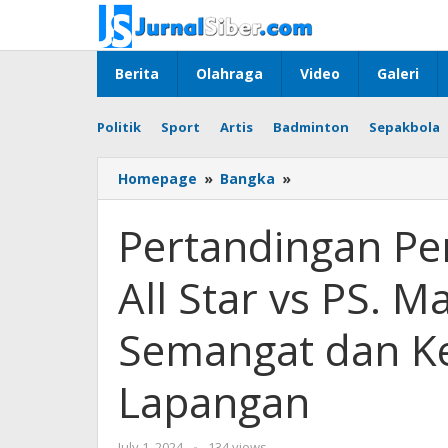
Skip
to
content
Berita
Olahraga
Video
Galeri
Politik
Sport
Artis
Badminton
Sepakbola
Pertandingan
Homepage
»
Bangka
»
Persahabatan
PS.
Pertandingan Pe
Bangka
All
All Star vs PS. M
Star
vs
PS.
Semangat dan Ke
Mahasiswa
Jakarta:
Lapangan
Semangat
dan
Kebahagiaan
by
July 1, 2024
-
134 views