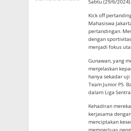
Sabtu (29/6/2024)
Kick off pertandin
Mahasiswa Jakart
pertandingan. Me
dengan sportivita
menjadi fokus ut
Gunawan, yang men
menjelaskan kepa
hanya sekadar uji
Team Junior PS. B
dalam Liga Sentra
Kehadiran mereka 
kerjasama dengan 
menciptakan kese
memperluas peng