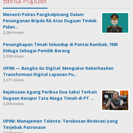
Berita Populer
Menanti Polres Pangkalpinang Dalam
Penanganan Bripda RA Atas Dugaan Tindak
Pidan…
3,264 views
Penangkapan Timah Selundup di Pantai Rambak, YNR
Diduga Sebagai Pemilik Barang
2,328 views
OPINI — Bangka Go Digital: Mengukur Keberhasilan
Transformasi Digital Layanan Pu…
2,271 views
Kejaksaan Agung Periksa Dua Saksi Terkait
Dugaan Korupsi Tata Niaga Timah di PT …
2,205 views
OPINI: Manajemen Talenta: Terobosan Birokrasi yang
Terjebak Patronase
2,139 views