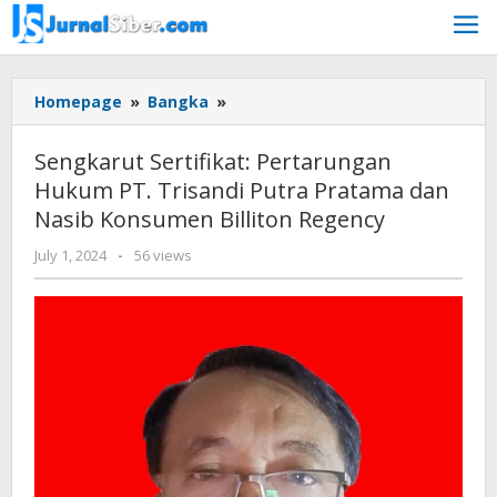
Skip
to
content
Sengkarut
Homepage
»
Bangka
»
Sertifikat:
Pertarungan
Sengkarut Sertifikat: Pertarungan
Hukum
Hukum PT. Trisandi Putra Pratama dan
PT.
Nasib Konsumen Billiton Regency
Trisandi
Putra
by
July 1, 2024
-
56 views
Pratama
Jurnalsiber
dan
Nasib
Konsumen
Billiton
Regency