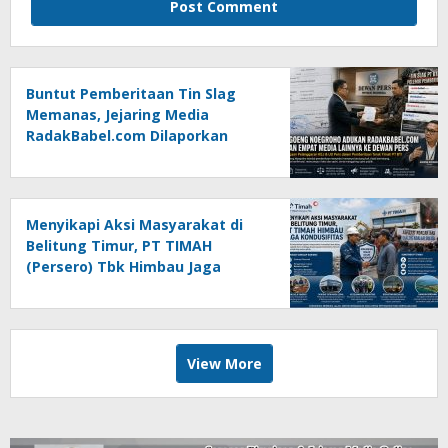
Buntut Pemberitaan Tin Slag
Memanas, Jejaring Media
RadakBabel.com Dilaporkan
Agoeng Noegroho ke Dewan
Pers
Menyikapi Aksi Masyarakat di
Belitung Timur, PT TIMAH
(Persero) Tbk Himbau Jaga
Kondusifitas
View More