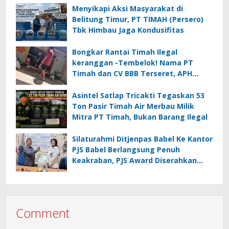
Menyikapi Aksi Masyarakat di
Belitung Timur, PT TIMAH (Persero)
Tbk Himbau Jaga Kondusifitas
Bongkar Rantai Timah Ilegal
keranggan -Tembelok! Nama PT
Timah dan CV BBB Terseret, APH
Didesak Jangan “Masuk Angin”!
Asintel Satlap Tricakti Tegaskan 53
Ton Pasir Timah Air Merbau Milik
Mitra PT Timah, Bukan Barang Ilegal
Silaturahmi Ditjenpas Babel Ke Kantor
PJS Babel Berlangsung Penuh
Keakraban, PJS Award Diserahkan
kepada Ade Agustina
Comment