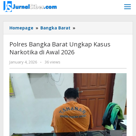
Skip
to
content
Polres
Homepage
»
Bangka Barat
»
Bangka
Barat
Polres Bangka Barat Ungkap Kasus
Ungkap
Narkotika di Awal 2026
Kasus
Narkotika
by
January 4, 2026
-
36 views
di
faras
Awal
prakasa
2026