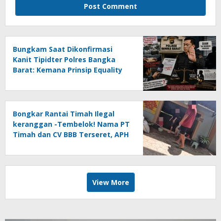
Bungkam Saat Dikonfirmasi
Kanit Tipidter Polres Bangka
Barat: Kemana Prinsip Equality
Before The Law?
Bongkar Rantai Timah Ilegal
keranggan -Tembelok! Nama PT
Timah dan CV BBB Terseret, APH
Didesak Jangan “Masuk Angin”!
View More