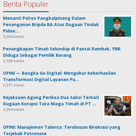
Berita Populer
Menanti Polres Pangkalpinang Dalam
Penanganan Bripda RA Atas Dugaan Tindak
Pidan…
3,264 views
Penangkapan Timah Selundup di Pantai Rambak, YNR
Diduga Sebagai Pemilik Barang
2,328 views
OPINI — Bangka Go Digital: Mengukur Keberhasilan
Transformasi Digital Layanan Pu…
2,271 views
Kejaksaan Agung Periksa Dua Saksi Terkait
Dugaan Korupsi Tata Niaga Timah di PT …
2,204 views
OPINI: Manajemen Talenta: Terobosan Birokrasi yang
Terjebak Patronase