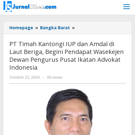
Skip
to
content
PT
Homepage
»
Bangka Barat
»
Timah
Kantongi
PT Timah Kantongi IUP dan Amdal di
IUP
Laut Beriga, Begini Pendapat Wasekejen
dan
Dewan Pengurus Pusat Ikatan Advokat
Amdal
di
Indonesia
Laut
by
October 23, 2024
-
60 views
Beriga,
Jurnalsiber
Begini
Pendapat
Wasekejen
Dewan
Pengurus
Pusat
Ikatan
Advokat
Indonesia