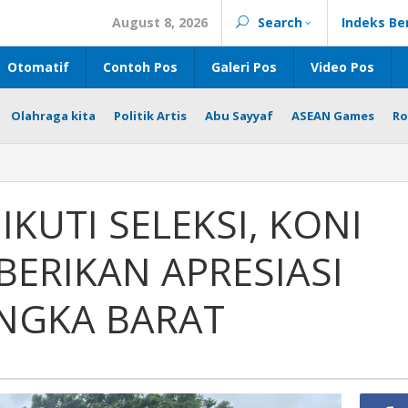
August 8, 2026
Search
Indeks Be
Otomatif
Contoh Pos
Galeri Pos
Video Pos
Olahraga kita
Politik Artis
Abu Sayyaf
ASEAN Games
Ro
KUTI SELEKSI, KONI
ERIKAN APRESIASI
ANGKA BARAT