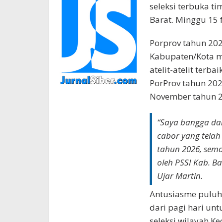
seleksi terbuka t
Barat. Minggu 15 
Porprov tahun 202
Kabupaten/Kota 
atelit-atelit terb
PorProv tahun 202
November tahun 
“Saya bangga da
cabor yang telah
tahun 2026, semo
oleh PSSI Kab. B
Ujar Martin.
Antusiasme puluh
dari pagi hari un
seleksi wilayah K