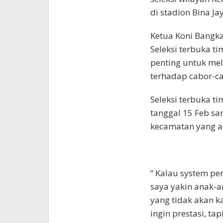
di stadion Bina Ja
Ketua Koni Bangk
Seleksi terbuka t
penting untuk me
terhadap cabor-ca
Seleksi terbuka ti
tanggal 15 Feb sa
kecamatan yang a
“ Kalau system p
saya yakin anak-a
yang tidak akan k
ingin prestasi, ta