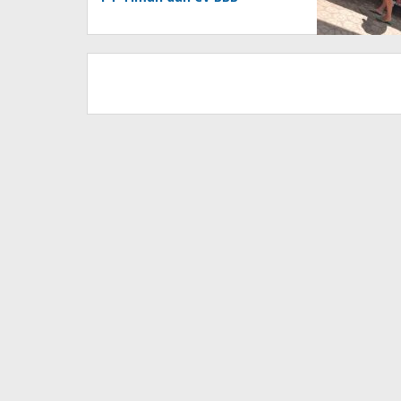
Terseret, APH Didesak
Jangan “Masuk Angin”!