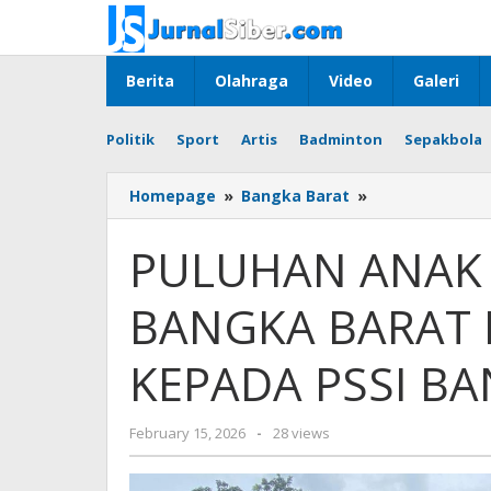
Skip
to
content
Berita
Olahraga
Video
Galeri
Politik
Sport
Artis
Badminton
Sepakbola
PULUHAN
Homepage
»
Bangka Barat
»
ANAK
IKUTI
PULUHAN ANAK I
SELEKSI,
KONI
BANGKA BARAT B
BANGKA
BARAT
BERIKAN
KEPADA PSSI B
APRESIASI
KEPADA
PSSI
by
February 15, 2026
-
28 views
BANGKA
yopi
BARAT
herwindo