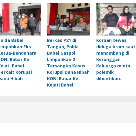
Polda Babel
Berkas P21 di
Korban tewas
Limpahkan Eks
Tangan, Polda
diduga kram saat
Ketua-Bendahara
Babel Gaspol
menambang di
KONI Babar Ke
Limpahkan 2
Keranggan
Kejati Babel
Tersangka Kasus
Keluarga minta
Terkait Korupsi
Korupsi Dana Hibah
polemik
Dana Hibah
KONI Babar Ke
dihentikan.
Kejati Babel