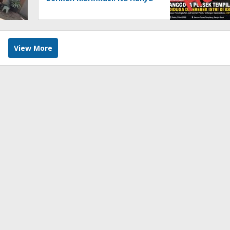
Salah Paham
View More