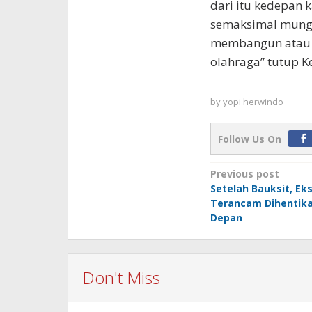
dari itu kedepan 
semaksimal mung
membangun atau m
olahraga” tutup K
by
yopi herwindo
Follow Us On
Post
Previous post
Setelah Bauksit, Ek
navigation
Terancam Dihentik
Depan
Don't Miss