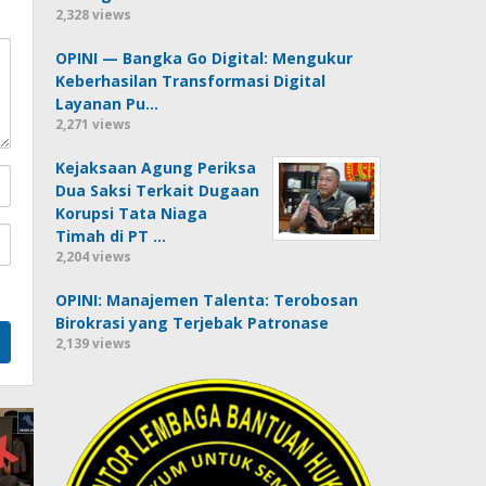
2,328 views
OPINI — Bangka Go Digital: Mengukur
Keberhasilan Transformasi Digital
Layanan Pu…
2,271 views
Kejaksaan Agung Periksa
Dua Saksi Terkait Dugaan
Korupsi Tata Niaga
Timah di PT …
2,204 views
OPINI: Manajemen Talenta: Terobosan
Birokrasi yang Terjebak Patronase
2,139 views