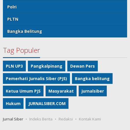
Polri
PLTN
Bangka Belitung
Tag Populer
PLN UP3
Pangkalpinang
Dewan Pers
Pemerhati Jurnalis Siber (PJS)
Bangka belitung
Ketua Umum PJS
Masyarakat
jurnalsiber
Hukum
JURNALSIBER.COM
Jurnal Siber
Indeks Berita
Redaksi
Kontak Kami