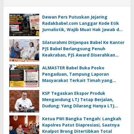
Dewan Pers Putuskan Jejaring
Radakbabel.com Langgar Kode Etik
Jurnalistik, Wajib Muat Hak Jawab dan
Minta Maaf
Silaturahmi Ditjenpas Babel Ke Kantor
PJS Babel Berlangsung Penuh
Keakraban, PJS Award Diserahkan
kepada Ade Agustina
ALMASTER Babel Buka Posko
Pengaduan, Tampung Laporan
Masyarakat Terkait Timah yang
Diamankan Satgas
KSP Tegaskan Ekspor Produk
Mengandung LTJ Tetap Berjalan,
Dudung: Yang Dilarang Hanya LTJ
sebagai Produk Utama
Ketua PWI Bangka Tengah: Langkah
Kapolres Patut Diapresiasi, Saatnya
Knalpot Brong Ditertibkan Total