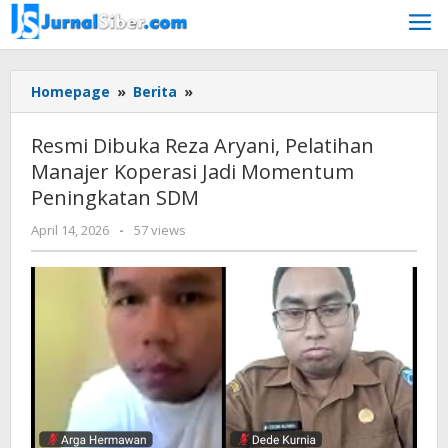
Skip
to
content
Resmi
Homepage
»
Berita
»
Dibuka
Reza
Resmi Dibuka Reza Aryani, Pelatihan
Aryani,
Manajer Koperasi Jadi Momentum
Pelatihan
Peningkatan SDM
Manajer
Koperasi
by
April 14, 2026
-
57 views
Jadi
Budiyanto
Momentum
Peningkatan
SDM