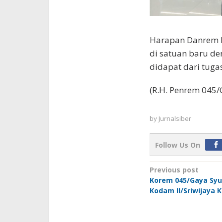
Harapan Danrem ke
di satuan baru d
didapat dari tuga
(R.H. Penrem 045/
by
Jurnalsiber
Follow Us On
Post
Previous post
Korem 045/Gaya Sy
navigation
Kodam II/Sriwijaya 