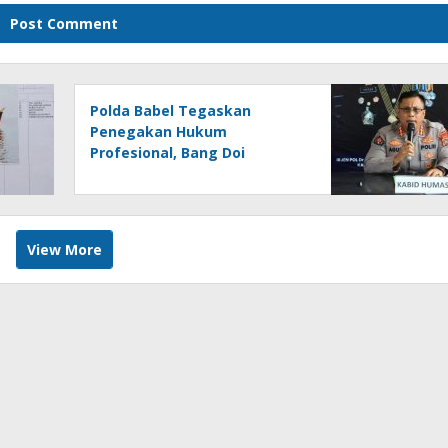
Polda Babel Tegaskan
Penegakan Hukum
Profesional, Bang Doi
Pimpinan Redaksi Jejaring
Media Radak Disebut Dua Kali
Tak Hadiri Panggilan
View More