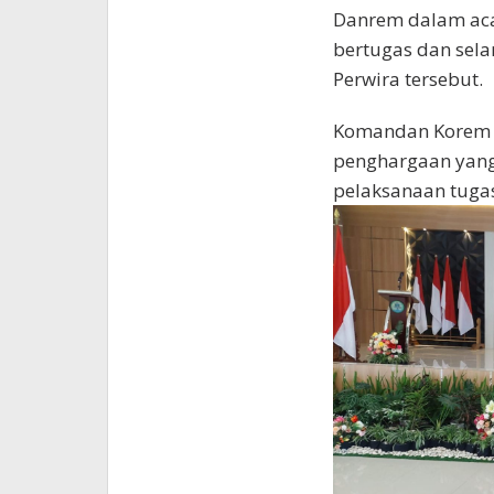
Danrem dalam aca
bertugas dan sela
Perwira tersebut.
Komandan Korem j
penghargaan yang
pelaksanaan tugas