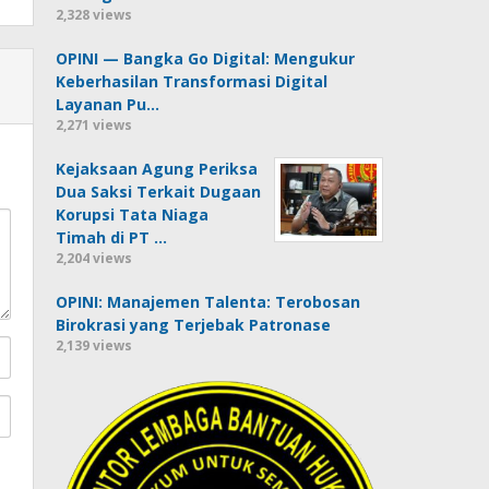
2,328 views
OPINI — Bangka Go Digital: Mengukur
Keberhasilan Transformasi Digital
Layanan Pu…
2,271 views
Kejaksaan Agung Periksa
Dua Saksi Terkait Dugaan
Korupsi Tata Niaga
Timah di PT …
2,204 views
OPINI: Manajemen Talenta: Terobosan
Birokrasi yang Terjebak Patronase
2,139 views