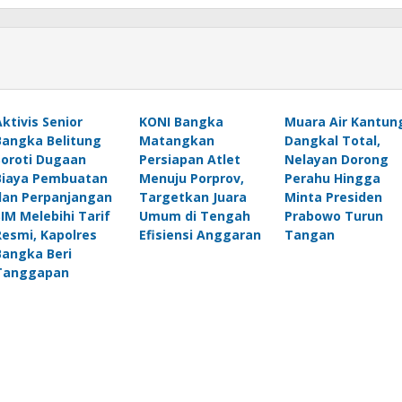
Aktivis Senior
KONI Bangka
Muara Air Kantun
Bangka Belitung
Matangkan
Dangkal Total,
Soroti Dugaan
Persiapan Atlet
Nelayan Dorong
Biaya Pembuatan
Menuju Porprov,
Perahu Hingga
dan Perpanjangan
Targetkan Juara
Minta Presiden
SIM Melebihi Tarif
Umum di Tengah
Prabowo Turun
Resmi, Kapolres
Efisiensi Anggaran
Tangan
Bangka Beri
Tanggapan