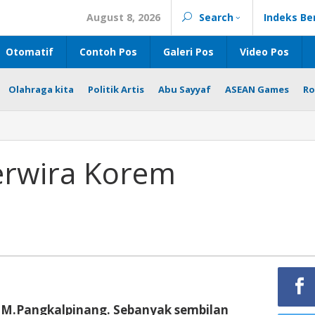
August 8, 2026
Search
Indeks Be
Otomatif
Contoh Pos
Galeri Pos
Video Pos
Olahraga kita
Politik Artis
Abu Sayyaf
ASEAN Games
Ro
Perwira Korem
M.Pangkalpinang. Sebanyak sembilan