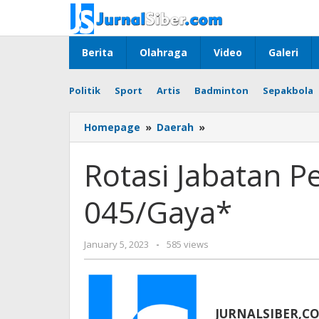
Skip
to
content
Berita
Olahraga
Video
Galeri
Politik
Sport
Artis
Badminton
Sepakbola
Rotasi
Homepage
»
Daerah
»
Jabatan
Perwira
Rotasi Jabatan 
Korem
045/Gaya*
045/Gaya*
by
January 5, 2023
-
585 views
Jurnalsiber
JURNALSIBER,CO