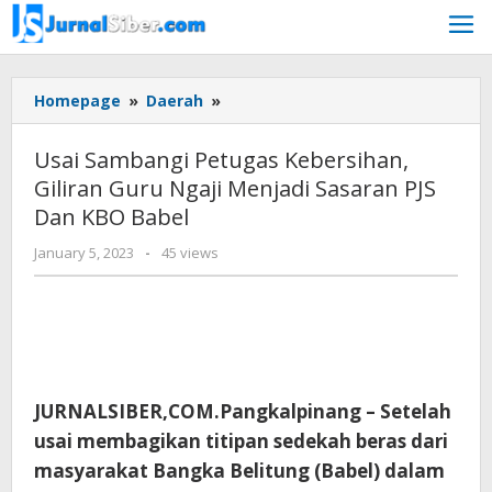
Skip
to
content
Usai
Homepage
»
Daerah
»
Sambangi
Petugas
Usai Sambangi Petugas Kebersihan,
Kebersihan,
Giliran Guru Ngaji Menjadi Sasaran PJS
Giliran
Dan KBO Babel
Guru
Ngaji
by
January 5, 2023
-
45 views
Menjadi
Jurnalsiber
Sasaran
PJS
Dan
KBO
Babel
JURNALSIBER,COM.Pangkalpinang – Setelah
usai membagikan titipan sedekah beras dari
masyarakat Bangka Belitung (Babel) dalam