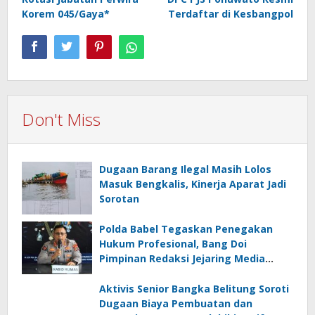
navigation
Korem 045/Gaya*
Terdaftar di Kesbangpol
Don't Miss
Dugaan Barang Ilegal Masih Lolos
Masuk Bengkalis, Kinerja Aparat Jadi
Sorotan
Polda Babel Tegaskan Penegakan
Hukum Profesional, Bang Doi
Pimpinan Redaksi Jejaring Media
Radak Disebut Dua Kali Tak Hadiri
Panggilan
Aktivis Senior Bangka Belitung Soroti
Dugaan Biaya Pembuatan dan