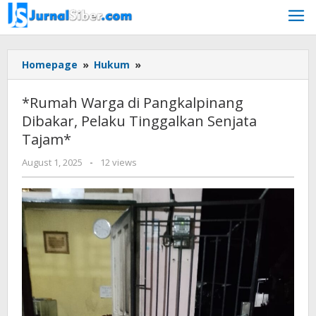
Skip
to
content
*Rumah
Homepage
»
Hukum
»
Warga
di
*Rumah Warga di Pangkalpinang
Pangkalpinang
Dibakar, Pelaku Tinggalkan Senjata
Dibakar,
Tajam*
Pelaku
Tinggalkan
by
August 1, 2025
-
12 views
Senjata
yopi
Tajam*
herwindo