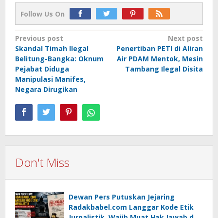
Follow Us On
Post
Previous post
Next post
Skandal Timah Ilegal
Penertiban PETI di Aliran
navigation
Belitung-Bangka: Oknum
Air PDAM Mentok, Mesin
Pejabat Diduga
Tambang Ilegal Disita
Manipulasi Manifes,
Negara Dirugikan
Don't Miss
Dewan Pers Putuskan Jejaring
Radakbabel.com Langgar Kode Etik
Jurnalistik, Wajib Muat Hak Jawab dan