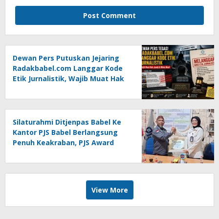
Dewan Pers Putuskan Jejaring
Radakbabel.com Langgar Kode
Etik Jurnalistik, Wajib Muat Hak
Jawab dan Minta Maaf
Silaturahmi Ditjenpas Babel Ke
Kantor PJS Babel Berlangsung
Penuh Keakraban, PJS Award
Diserahkan kepada Ade
Agustina
View More