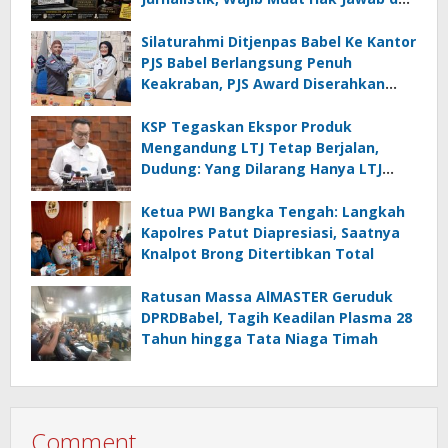
Minta Maaf
Silaturahmi Ditjenpas Babel Ke Kantor
PJS Babel Berlangsung Penuh
Keakraban, PJS Award Diserahkan
kepada Ade Agustina
KSP Tegaskan Ekspor Produk
Mengandung LTJ Tetap Berjalan,
Dudung: Yang Dilarang Hanya LTJ
sebagai Produk Utama
Ketua PWI Bangka Tengah: Langkah
Kapolres Patut Diapresiasi, Saatnya
Knalpot Brong Ditertibkan Total
Ratusan Massa AlMASTER Geruduk
DPRDBabel, Tagih Keadilan Plasma 28
Tahun hingga Tata Niaga Timah
Comment