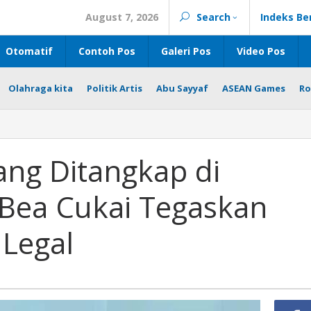
August 7, 2026
Search
Indeks Be
Otomatif
Contoh Pos
Galeri Pos
Video Pos
Olahraga kita
Politik Artis
Abu Sayyaf
ASEAN Games
Ro
ang Ditangkap di
 Bea Cukai Tegaskan
Legal