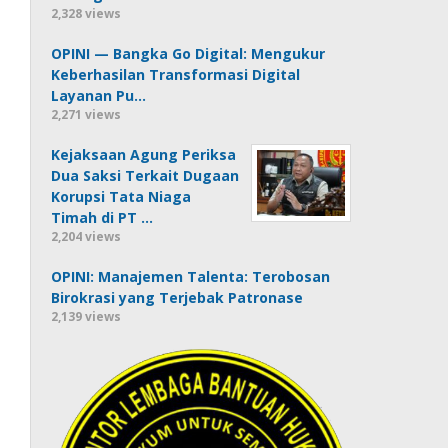
2,328 views
OPINI — Bangka Go Digital: Mengukur
Keberhasilan Transformasi Digital
Layanan Pu…
2,271 views
Kejaksaan Agung Periksa
Dua Saksi Terkait Dugaan
Korupsi Tata Niaga
Timah di PT …
2,204 views
OPINI: Manajemen Talenta: Terobosan
Birokrasi yang Terjebak Patronase
2,139 views