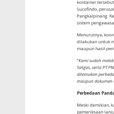
kontainer tersebu
Sucofindo, perusa
Pangkalpinang. Ke
sistem pengawasan
Menurutnya, koordi
dilakukan untuk 
maupun hasil pen
“
Kami sudah melaku
Satgas, serta PT P
ditemukan perbedaa
maupun dokumen e
Perbedaan Pand
Meski demikian, k
pemeriksaan lanju