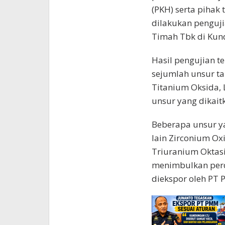
(PKH) serta pihak 
dilakukan penguj
Timah Tbk di Kund
Hasil pengujian 
sejumlah unsur t
Titanium Oksida, 
unsur yang dikait
Beberapa unsur ya
lain Zirconium O
Triuranium Oktas
menimbulkan perd
diekspor oleh PT