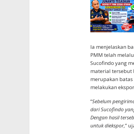
Ia menjelaskan ba
PMM telah melalui
Sucofindo yang m
material tersebut 
merupakan batas 
melakukan ekspor
“
Sebelum pengirima
dari Sucofindo yan
Dengan hasil terse
untuk diekspor,
” uj