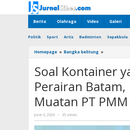
Skip
to
content
Berita
Olahraga
Video
Galeri
Politik
Sport
Artis
Badminton
Sepakbola
Soal
Homepage
»
Bangka belitung
»
Kontainer
yang
Soal Kontainer y
Ditangkap
di
Perairan Batam,
Perairan
Batam,
Bea
Muatan PT PMM 
Cukai
Tegaskan
Muatan
by
June 3, 2026
-
35 views
PT
Budiyanto
PMM