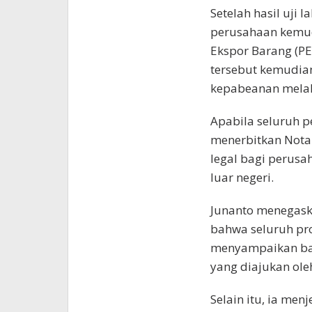
Setelah hasil uji
perusahaan kemu
Ekspor Barang (P
tersebut kemudian
kepabeanan melaku
Apabila seluruh p
menerbitkan Nota 
legal bagi perus
luar negeri.
Junanto menegas
bahwa seluruh pro
menyampaikan ba
yang diajukan ol
Selain itu, ia me