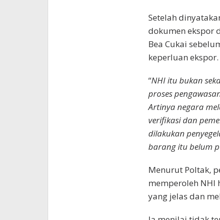
Setelah dinyataka
dokumen ekspor dan
Bea Cukai sebelu
keperluan ekspor.
“
NHI itu bukan sek
proses pengawasan
Artinya negara mel
verifikasi dan peme
dilakukan penyegela
barang itu belum p
Menurut Poltak, p
memperoleh NHI h
yang jelas dan me
Ia menilai tidak t