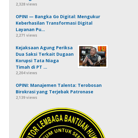
2,328 views
OPINI — Bangka Go Digital: Mengukur
Keberhasilan Transformasi Digital
Layanan Pu…
2,271 views
Kejaksaan Agung Periksa
Dua Saksi Terkait Dugaan
Korupsi Tata Niaga
Timah di PT …
2,204 views
OPINI: Manajemen Talenta: Terobosan
Birokrasi yang Terjebak Patronase
2,139 views