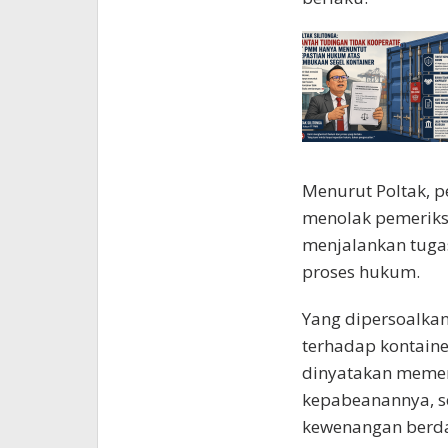
Menurut Poltak, p
menolak pemeriks
menjalankan tugas
proses hukum.
Yang dipersoalka
terhadap kontainer
dinyatakan memen
kepabeanannya, se
kewenangan berd