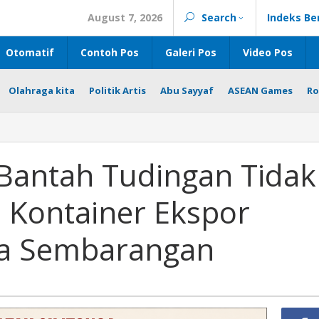
August 7, 2026
Search
Indeks Be
Otomatif
Contoh Pos
Galeri Pos
Video Pos
Olahraga kita
Politik Artis
Abu Sayyaf
ASEAN Games
Ro
: Bantah Tudingan Tidak
l Kontainer Ekspor
ka Sembarangan