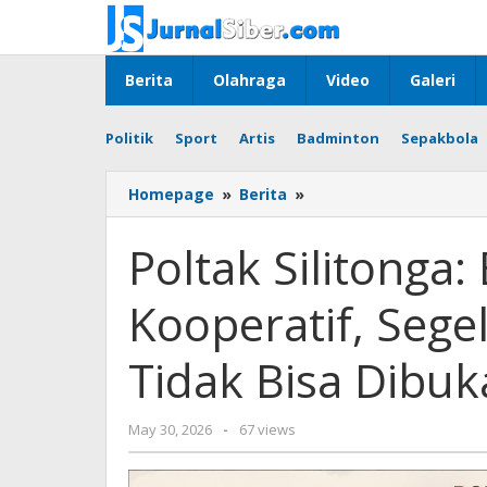
Skip
to
content
Berita
Olahraga
Video
Galeri
Politik
Sport
Artis
Badminton
Sepakbola
Poltak
Homepage
»
Berita
»
Silitonga:
Bantah
Poltak Silitonga
Tudingan
Tidak
Kooperatif, Sege
Kooperatif,
Segel
Kontainer
Tidak Bisa Dibu
Ekspor
Tidak
Bisa
by
May 30, 2026
-
67 views
Dibuka
Budiyanto
Sembarangan