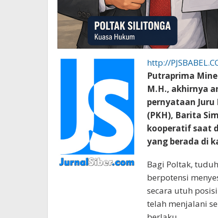
http://PJSBABEL.
Putraprima Miner
M.H., akhirnya a
pernyataan Juru
(PKH), Barita S
kooperatif saat 
yang berada di k
Bagi Poltak, tuduh
berpotensi menyes
secara utuh posi
telah menjalani s
berlaku.