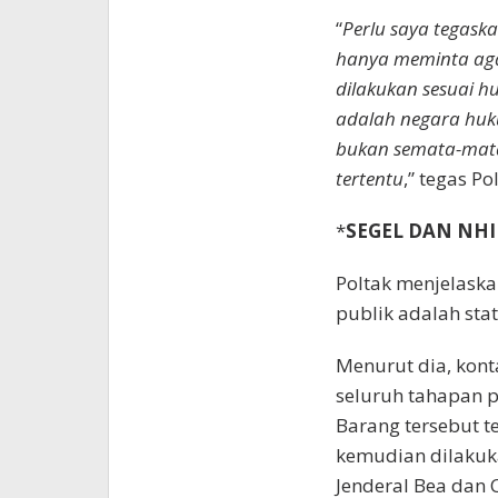
“
Perlu saya tegask
hanya meminta aga
dilakukan sesuai h
adalah negara huk
bukan semata-mata
tertentu
,” tegas Po
*
SEGEL DAN NHI
Poltak menjelaska
publik adalah sta
Menurut dia, kont
seluruh tahapan p
Barang tersebut te
kemudian dilakuka
Jenderal Bea dan 