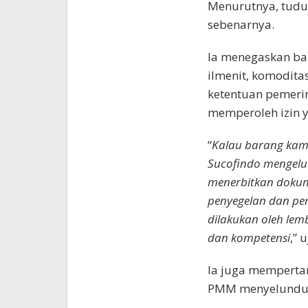
Menurutnya, tuduh
sebenarnya.
Ia menegaskan ba
ilmenit, komodita
ketentuan pemeri
memperoleh izin y
“
Kalau barang kami
Sucofindo mengelua
menerbitkan dokum
penyegelan dan pe
dilakukan oleh le
dan kompetensi
,” 
Ia juga memperta
PMM menyelundup