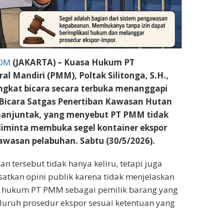
COM
(JAKARTA) – Kuasa Hukum PT
al Mandiri (PMM), Poltak Silitonga, S.H.,
ngkat bicara secara terbuka menanggapi
 Bicara Satgas Penertiban Kawasan Hutan
imanjuntak, yang menyebut PT PMM tidak
diminta membuka segel kontainer ekspor
awasan pelabuhan. Sabtu (30/5/2026).
an tersebut tidak hanya keliru, tetapi juga
atkan opini publik karena tidak menjelaskan
si hukum PT PMM sebagai pemilik barang yang
eluruh prosedur ekspor sesuai ketentuan yang