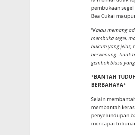
pembukaan segel 
Bea Cukai maupun
“
Kalau memang ada
membuka segel, mak
hukum yang jelas, 
berwenang. Tidak bi
gembok biasa yang 
*
BANTAH TUDU
BERBAHAYA
*
Selain membantah 
membantah keras
penyelundupan ba
mencapai triliuna