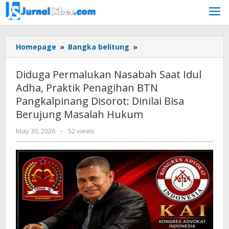
Skip
to
content
Diduga
Homepage
»
Bangka belitung
»
Permalukan
Nasabah
Diduga Permalukan Nasabah Saat Idul
Saat
Adha, Praktik Penagihan BTN
Idul
Pangkalpinang Disorot: Dinilai Bisa
Adha,
Praktik
Berujung Masalah Hukum
Penagihan
by
May 30, 2026
-
52 views
BTN
Budiyanto
Pangkalpinang
Disorot:
Dinilai
Bisa
Berujung
Masalah
Hukum