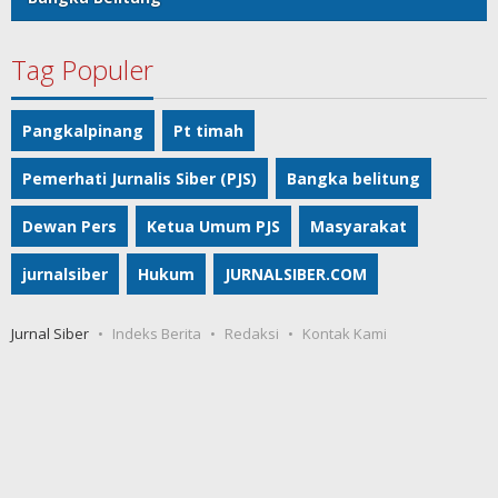
Tag Populer
Pangkalpinang
Pt timah
Pemerhati Jurnalis Siber (PJS)
Bangka belitung
Dewan Pers
Ketua Umum PJS
Masyarakat
jurnalsiber
Hukum
JURNALSIBER.COM
Jurnal Siber
Indeks Berita
Redaksi
Kontak Kami