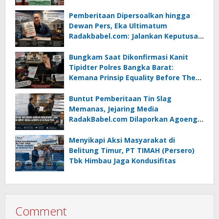
Pemberitaan Dipersoalkan hingga
Dewan Pers, Eka Ultimatum
Radakbabel.com: Jalankan Keputusan
atau Tempuh Jalur Hukum
Bungkam Saat Dikonfirmasi Kanit
Tipidter Polres Bangka Barat:
Kemana Prinsip Equality Before The
Law?
Buntut Pemberitaan Tin Slag
Memanas, Jejaring Media
RadakBabel.com Dilaporkan Agoeng
Noegroho ke Dewan Pers
Menyikapi Aksi Masyarakat di
Belitung Timur, PT TIMAH (Persero)
Tbk Himbau Jaga Kondusifitas
Comment